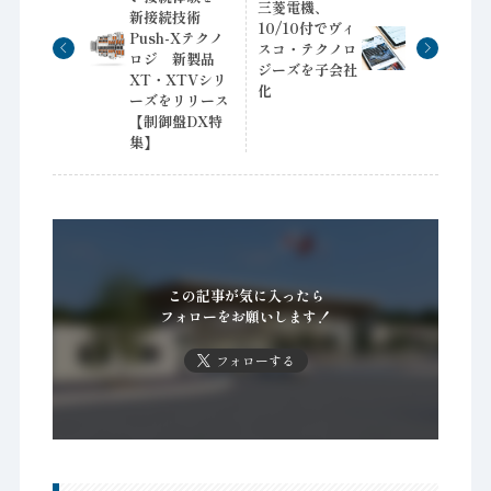
三菱電機、
新接続技術
10/10付でヴィ
Push-Xテクノ
スコ・テクノロ
ロジ 新製品
ジーズを子会社
XT・XTVシリ
化
ーズをリリース
【制御盤DX特
集】
この記事が気に入ったら
フォローをお願いします！
フォローする