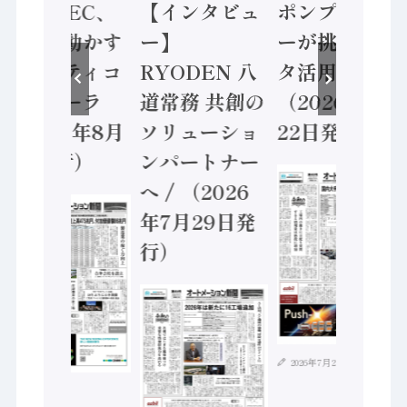
業 / IDEC、
【インタビュ
ポンプメーカ
安全に動かす
ー】
ーが挑むデー
セーフティコ
RYODEN 八
タ活用 など
ントローラ
道常務 共創の
（2026年7月
（2026年8月
ソリューショ
22日発行）
5日発行）
ンパートナー
へ / （2026
年7月29日発
行）
2026年7月21日
2026年8月4日