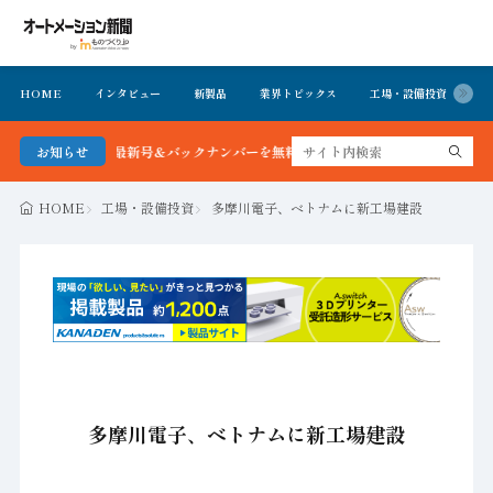
HOME
インタビュー
新製品
業界トピックス
工場・設備投資
イ
ョン新聞 最新号＆バックナンバーを無料で公開中 詳細はこちら
お知らせ
HOME
工場・設備投資
多摩川電子、ベトナムに新工場建設
多摩川電子、ベトナムに新工場建設