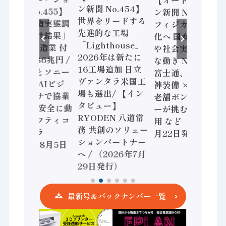
ン新聞 No.454】
ン新聞 No.455】
ン新聞 No.453】
世界をリードする
「経済構造実態調
フィジカルAI本格
先進的な工場
査二次集計結果」
化へ 国産AI開発
「Lighthouse」
2024年製造業 付
や社会実装に活発
2026年は新たに
加価値額86兆円 /
な動き Noetra、
16工場追加 日立
三菱電機とソニー
富士通、日立 / 兵
ヴァンタラ米国工
セミコン AIビジ
神装備 × HMS、
場も選出/ 【イン
ョンセンサで協業
老舗ポンプメーカ
タビュー】
/ IDEC、安全に動
ーが挑むデータ活
RYODEN 八道常
かすセーフティコ
用 など（2026年7
務 共創のソリュー
ントローラ
月22日発行）
ションパートナー
（2026年8月5日
へ / （2026年7月
発行）
29日発行）
最新号＆バックナンバー一覧