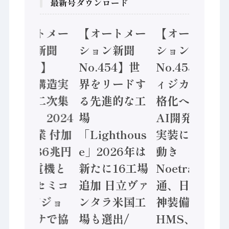
最新号ダウンロード
【オートメー
【オートメー
【オートメー
ション新聞
ション新聞
ション新聞
No.455】
No.454】世
No.453】フ
「経済構造実
界をリードす
ィジカルAI本
態調査二次集
る先進的な工
格化へ 国産
計結果」2024
場
AI開発や社会
年製造業 付加
「Lighthous
実装に活発な
価値額86兆円
e」2026年は
動き
/ 三菱電機と
新たに16工場
Noetra、富士
ソニーセミコ
追加 日立ヴァ
通、日立 / 兵
ン AIビジョ
ンタラ米国工
神装備 ×
ンセンサで協
場も選出/
HMS、老舗