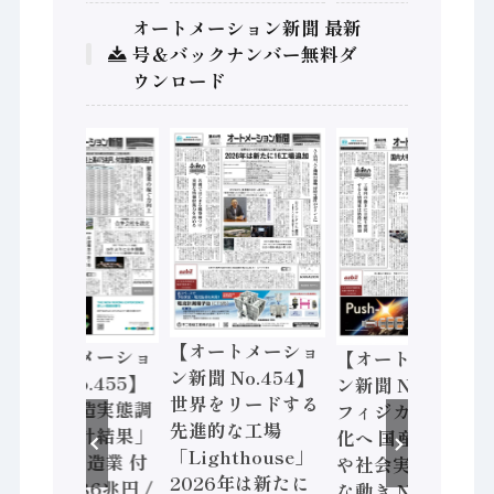
オートメーション新聞 最新
号＆バックナンバー無料ダ
ウンロード
【オートメーショ
【オートメーショ
【オートメーショ
ン新聞 No.454】
ン新聞 No.455】
ン新聞 No.453】
世界をリードする
「経済構造実態調
フィジカルAI本格
先進的な工場
査二次集計結果」
化へ 国産AI開発
「Lighthouse」
2024年製造業 付
や社会実装に活発
2026年は新たに
加価値額86兆円 /
な動き Noetra、