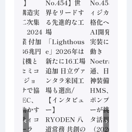
No.455】
No.454】世
No.453】フ
「経済構造実
界をリードす
ィジカルAI本
態調査二次集
る先進的な工
格化へ 国産
計結果」2024
場
AI開発や社会
年製造業 付加
「Lighthous
実装に活発な
価値額86兆円
e」2026年は
動き
/ 三菱電機と
新たに16工場
Noetra、富士
ソニーセミコ
追加 日立ヴァ
通、日立 / 兵
ン AIビジョ
ンタラ米国工
神装備 ×
ンセンサで協
場も選出/
HMS、老舗
業 / IDEC、
【インタビュ
ポンプメーカ
安全に動かす
ー】
ーが挑むデー
セーフティコ
RYODEN 八
タ活用 など
ントローラ
道常務 共創の
（2026年7月