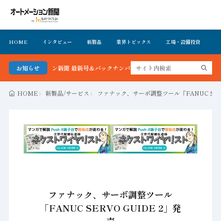
HOME
インタビュー
新製品
業界トピックス
工場・設備投資
イ
トメーション新聞 最新号＆バックナンバーを無料で公開中 詳細はこちら
お知らせ
HOME
新製品/サービス
ファナック、サーボ調整ツール「FANUC SERV
ファナック、サーボ調整ツール
「FANUC SERVO GUIDE 2」発