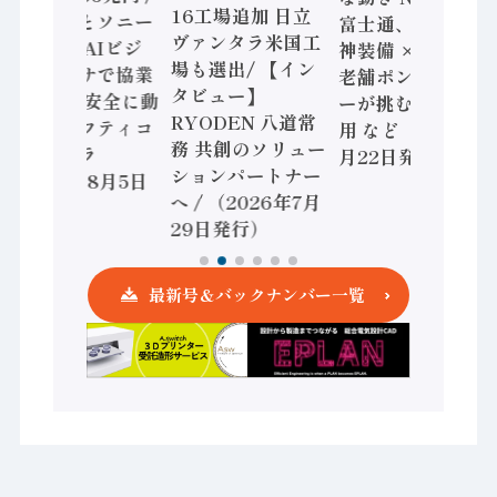
16工場追加 日立
三菱電機とソニー
富士通、日立 / 兵
ヴァンタラ米国工
セミコン AIビジ
神装備 × HMS、
場も選出/ 【イン
ョンセンサで協業
老舗ポンプメーカ
タビュー】
/ IDEC、安全に動
ーが挑むデータ活
RYODEN 八道常
かすセーフティコ
用 など（2026年7
務 共創のソリュー
ントローラ
月22日発行）
ションパートナー
（2026年8月5日
へ / （2026年7月
発行）
29日発行）
最新号＆バックナンバー一覧