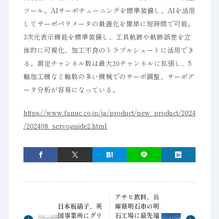
ツール。AIサーボチューニングを標準装備し、AIを活用
してサーボパラメータの最適化を簡単に短時間で可能。
3次元表示機能を標準装備し、工具軌跡や軌跡誤差を立
体的に可視化、加工不良のトラブルシュートに活用でき
る。測定チャンネル数は最大20チャンネルに拡張し、5
軸加工機など軸数の多い機械でのサーボ調整、サーボデ
ータ分析が容易になっている。
https://www.fanuc.co.jp/ja/product/new_product/2024
/202408_servoguide2.html
アサヒ飲料、兵
日本板硝子、英
庫県明石市の明
国事業所にグリ
石工場に最先端