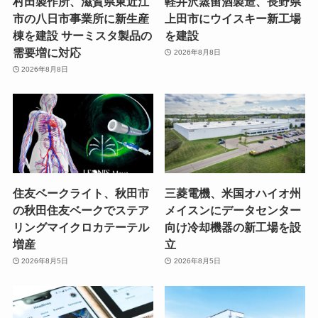
村田製作所、滋賀県東近江
軽井沢蒸留酒製造、長野県
市の八日市事業所に新生産
上田市にウイスキー新工場
棟を建設 サーミスタ製品の
を建設
需要増に対応
2026年8月8日
2026年8月8日
住友ベークライト、秋田市
三菱電機、米国オハイオ州
の秋田住友ベークでステア
メイスンにデータセンター
リングマイクロカテーテル
向け冷却機器の新工場を設
増産
立
2026年8月5日
2026年8月5日