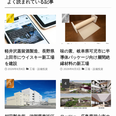
よく読まれている記事
軽井沢蒸留酒製造、長野県
味の素、岐阜県可児市に半
上田市にウイスキー新工場
導体パッケージ向け層間絶
を建設
縁材料の新工場
2026年8月8日
工場・設備投資
2026年8月3日
工場・設備投資