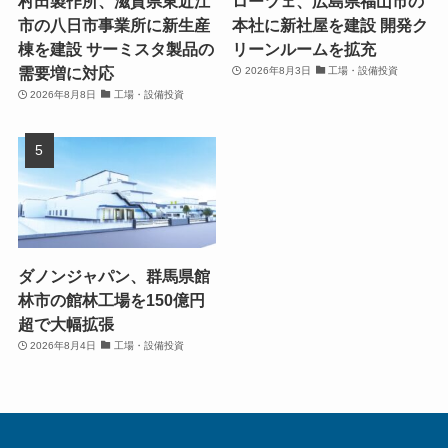
村田製作所、滋賀県東近江
ローツェ、広島県福山市の
市の八日市事業所に新生産
本社に新社屋を建設 開発ク
棟を建設 サーミスタ製品の
リーンルームを拡充
需要増に対応
2026年8月3日
工場・設備投資
2026年8月8日
工場・設備投資
ダノンジャパン、群馬県館
林市の館林工場を150億円
超で大幅拡張
2026年8月4日
工場・設備投資