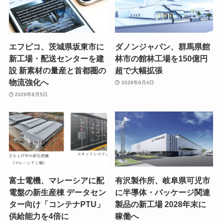
エフピコ、茨城県坂東市に
ダノンジャパン、群馬県館
新工場・配送センターを建
林市の館林工場を150億円
設 新素材の量産と首都圏の
超で大幅拡張
物流強化へ
2026年8月4日
2026年8月5日
富士電機、マレーシアに配
有沢製作所、岐阜県可児市
電盤の新生産棟 データセン
に半導体・パッケージ関連
ター向け「コンテナPTU」
製品の新工場 2028年末に
供給能力を4倍に
稼働へ