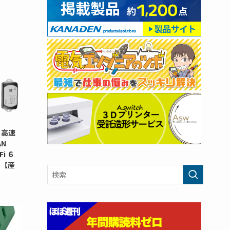
 高速
N
i ６
タ【産