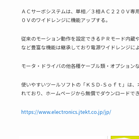
ＡＣサーボシステムは、単相／３相ＡＣ２２０Ｖ専
０Ｖのワイドレンジに機能アップする。
従来のモーション動作を設定できるＰＲモード内蔵
など豊富な機能は継承しており電源ワイドレンジに
モータ・ドライバの他各種ケーブル類・オプション
使いやすいツールソフトの「ＫＳＤ-Ｓｏｆｔ」は、
れており、ホームページから無償でダウンロードで
https://www.electronics.jtekt.co.jp/jp/