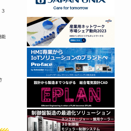
２３
機能
さ