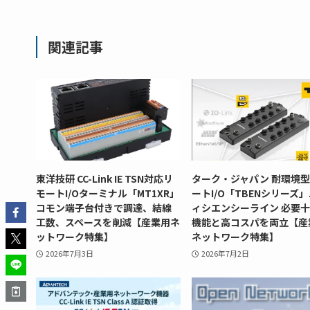
関連記事
東洋技研 CC-Link IE TSN対応リ
ターク・ジャパン 耐環境
モートI/Oターミナル「MT1XR」
ートI/O「TBENシリーズ
コモン端子台付きで調達、結線
ィシエンシーライン 必要
工数、スペースを削減【産業用ネ
機能と高コスパを両立【産
ットワーク特集】
ネットワーク特集】
2026年7月3日
2026年7月2日