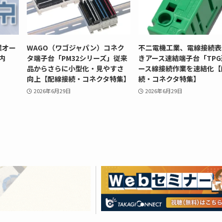
業オー
WAGO（ワゴジャパン）コネク
不二電機工業、電線接続表
内
タ端子台「PM32シリーズ」従来
きアース速結端子台「TP
品からさらに小型化・見やすさ
ース線接続作業を速結化【
向上【配線接続・コネクタ特集】
続・コネクタ特集】
2026年6月29日
2026年6月29日