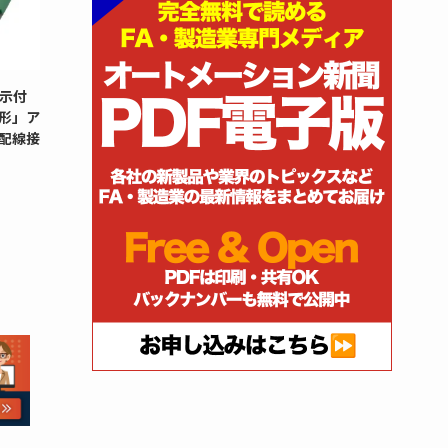
示付
G形」ア
配線接