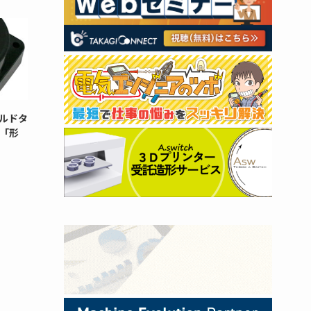
ルドタ
「形