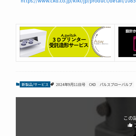
https://www.ckd.co.jp/kiki/jp/product/detail/1085
新製品/サービス
2024年9月11日号
CKD
パルスブローバルブ
この