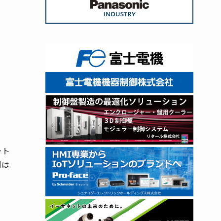
ート
側は
き