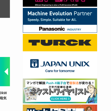
3kW
と吸気