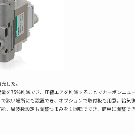
発売した。
量を75%削減でき、圧縮エアを削減することでカーボンニュ
トで狭い場所にも設置でき、オプションで取付板も用意。給気
可能。周波数設定も調整つまみを１回転ででき、簡単に調整で