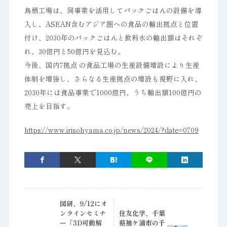
鳥栖工場は、同事業を活用してパックごはんの設備を導
入し、ASEAN含むアジア圏への食品の輸出拠点と位置
付け、2030年のパックごはんと飲料水の輸出額はそれぞ
れ、30億円と50億円を見込む。
今後、国内7拠点 の食品工場の生産設備増設により生産
体制を増強し、さらなる生産拠点の増設も視野に入れ、
2030年には食品事業で1000億円、うち輸出額100億円の
売上を目指す。
https://www.irisohyama.co.jp/news/2024/?date=0709
図研、9/12にオ
ンラインセミナ
住友化学、千葉
ー「3D可動解
県袖ケ浦市の千