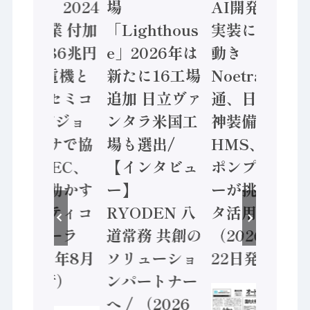
計結果」2024
場
AI開発や社会
年製造業 付加
「Lighthous
実装に活発な
価値額86兆円
e」2026年は
動き
/ 三菱電機と
新たに16工場
Noetra、富士
ソニーセミコ
追加 日立ヴァ
通、日立 / 兵
ン AIビジョ
ンタラ米国工
神装備 ×
ンセンサで協
場も選出/
HMS、老舗
業 / IDEC、
【インタビュ
ポンプメーカ
安全に動かす
ー】
ーが挑むデー
セーフティコ
RYODEN 八
タ活用 など
ントローラ
道常務 共創の
（2026年7月
（2026年8月
ソリューショ
22日発行）
5日発行）
ンパートナー
へ / （2026