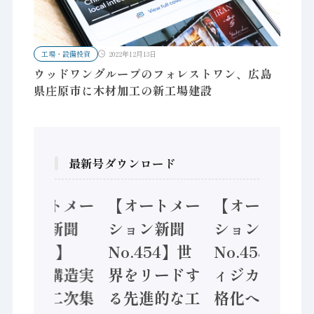
工場・設備投資
2022年12月13日
ウッドワングループのフォレストワン、広島
県庄原市に木材加工の新工場建設
最新号ダウンロード
【オートメー
【オートメー
【オートメー
ション新聞
ション新聞
ション新聞
No.455】
No.454】世
No.453】フ
「経済構造実
界をリードす
ィジカルAI本
態調査二次集
る先進的な工
格化へ 国産