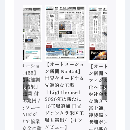
【オートメーショ
【オートメーショ
【オートメーショ
ン新聞 No.454】
ン新聞 No.455】
ン新聞 No.453】
世界をリードする
「経済構造実態調
フィジカルAI本格
先進的な工場
査二次集計結果」
化へ 国産AI開発
「Lighthouse」
2024年製造業 付
や社会実装に活発
2026年は新たに
加価値額86兆円 /
な動き Noetra、
16工場追加 日立
三菱電機とソニー
富士通、日立 / 兵
ヴァンタラ米国工
セミコン AIビジ
神装備 × HMS、
場も選出/ 【イン
ョンセンサで協業
老舗ポンプメーカ
タビュー】
/ IDEC、安全に動
ーが挑むデータ活