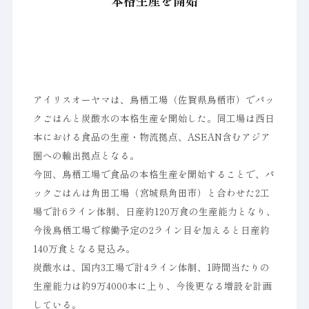
本格生産を開始
アイリスオーヤマは、鳥栖工場（佐賀県鳥栖市）でパッ
クごはんと炭酸水の本格生産を開始した。同工場は西日
本における食品の生産・物流拠点、ASEAN含むアジア
圏への輸出拠点となる。
今回、鳥栖工場で食品の本格生産を開始することで、パ
ックごはんは角田工場（宮城県角田市）と合わせた2工
場で計6ライン体制、日産約120万食の生産能力となり、
今後鳥栖工場で稼働予定の2ライン目を加えると日産約
140万食となる見込み。
炭酸水は、国内3工場で計4ライン体制、1時間当たりの
生産能力は約9万4000本に上り、今後更なる増設を計画
している。