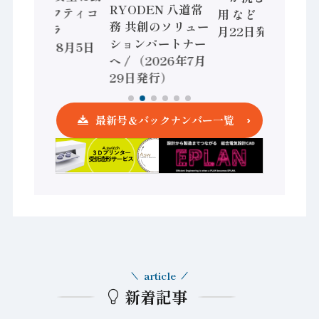
RYODEN 八道常
かすセーフティコ
用 など（2026年7
務 共創のソリュー
ントローラ
月22日発行）
ションパートナー
（2026年8月5日
へ / （2026年7月
発行）
29日発行）
最新号＆バックナンバー一覧
article
新着記事