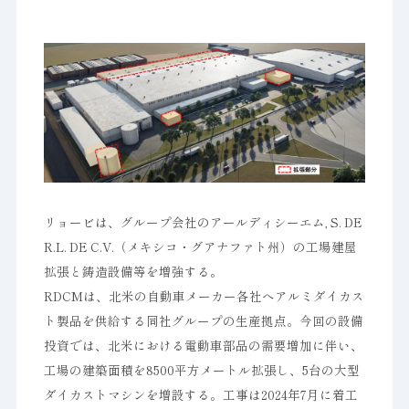
リョービは、グループ会社のアールディシーエム, S. DE
R.L. DE C.V.（メキシコ・グアナファト州）の工場建屋
拡張と鋳造設備等を増強する。
RDCMは、北米の自動車メーカー各社へアルミダイカス
ト製品を供給する同社グループの生産拠点。今回の設備
投資では、北米における電動車部品の需要増加に伴い、
工場の建築面積を8500平方メートル拡張し、5台の大型
ダイカストマシンを増設する。工事は2024年7月に着工