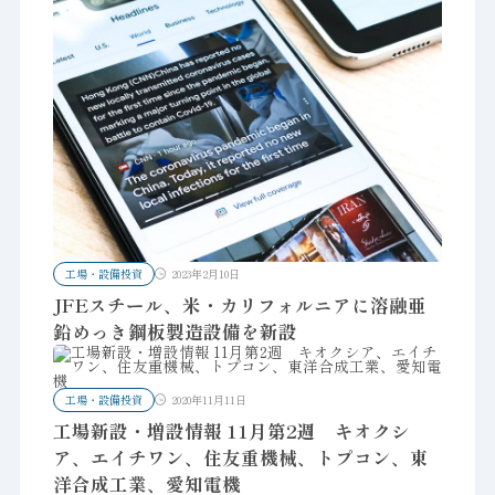
工場・設備投資
2023年2月10日
JFEスチール、米・カリフォルニアに溶融亜
鉛めっき鋼板製造設備を新設
工場・設備投資
2020年11月11日
工場新設・増設情報 11月第2週 キオクシ
ア、エイチワン、住友重機械、トプコン、東
洋合成工業、愛知電機