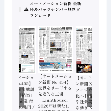
オートメーション新聞 最新
号＆バックナンバー無料ダ
ウンロード
【オートメーショ
【オートメーショ
【オートメーショ
ン新聞 No.454】
ン新聞 No.455】
ン新聞 No.453】
世界をリードする
「経済構造実態調
フィジカルAI本格
先進的な工場
査二次集計結果」
化へ 国産AI開発
「Lighthouse」
2024年製造業 付
や社会実装に活発
2026年は新たに
加価値額86兆円 /
な動き Noetra、