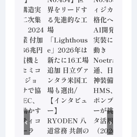
「経済構造実
界をリードす
ィジカルAI本
態調査二次集
る先進的な工
格化へ 国産
計結果」2024
場
AI開発や社会
年製造業 付加
「Lighthous
実装に活発な
価値額86兆円
e」2026年は
動き
/ 三菱電機と
新たに16工場
Noetra、富士
ソニーセミコ
追加 日立ヴァ
通、日立 / 兵
ン AIビジョ
ンタラ米国工
神装備 ×
ンセンサで協
場も選出/
HMS、老舗
業 / IDEC、
【インタビュ
ポンプメーカ
安全に動かす
ー】
ーが挑むデー
セーフティコ
RYODEN 八
タ活用 など
ントローラ
道常務 共創の
（2026年7月