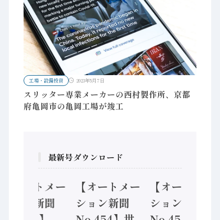
工場・設備投資
2023年5月7日
スリッター専業メーカーの西村製作所、京都
府亀岡市の亀岡工場が竣工
最新号ダウンロード
【オートメー
【オートメー
【オートメー
ション新聞
ション新聞
ション新聞
No.455】
No.454】世
No.453】フ