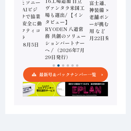
16工場追加 日立
三菱電機とソニー
富士通、日立 / 兵
ヴァンタラ米国工
セミコン AIビジ
神装備 × HMS、
場も選出/ 【イン
ョンセンサで協業
老舗ポンプメーカ
タビュー】
/ IDEC、安全に動
ーが挑むデータ活
RYODEN 八道常
かすセーフティコ
用 など（2026年7
務 共創のソリュー
ントローラ
月22日発行）
ションパートナー
（2026年8月5日
へ / （2026年7月
発行）
29日発行）
最新号＆バックナンバー一覧