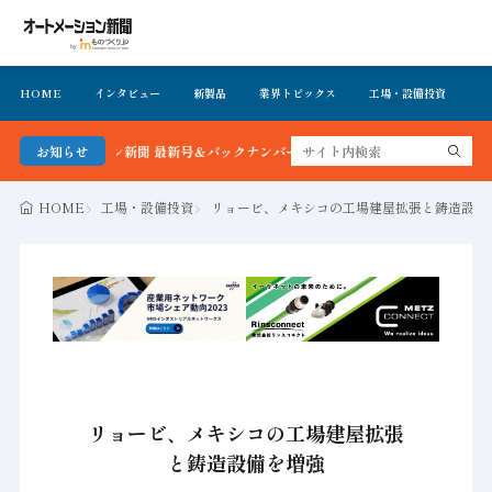
HOME
インタビュー
新製品
業界トピックス
工場・設備投資
イ
メーション新聞 最新号＆バックナンバーを無料で公開中 詳細はこちら
お知らせ
HOME
工場・設備投資
リョービ、メキシコの工場建屋拡張と鋳造設備
リョービ、メキシコの工場建屋拡張
と鋳造設備を増強