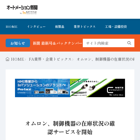
HOME
インタビュー
新製品
業界トピックス
工場・設備投資
イ
メーション新聞 最新号＆バックナンバーを無料で公開中 詳細はこちら
お知らせ
HOME
FA業界・企業トピックス
オムロン、制御機器の在庫状況の確
オムロン、制御機器の在庫状況の確
認サービスを開始