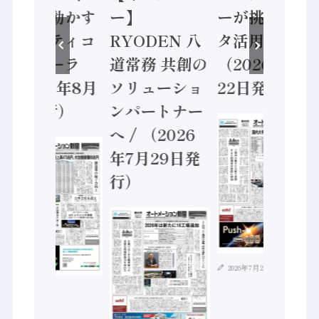
安全に動かす
ー】
ーが挑むデー
セーフティコ
RYODEN 八
タ活用 など
ントローラ
道常務 共創の
（2026年7月
（2026年8月
ソリューショ
22日発行）
5日発行）
ンパートナー
へ / （2026
年7月29日発
行）
2026年7月21日
2026年8月4日