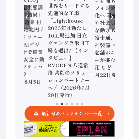
ン新聞 No.453】
世界をリードする
「経済構造実態調
フィジカルAI本格
先進的な工場
査二次集計結果」
化へ 国産AI開発
「Lighthouse」
2024年製造業 付
や社会実装に活発
2026年は新たに
加価値額86兆円 /
な動き Noetra、
16工場追加 日立
三菱電機とソニー
富士通、日立 / 兵
ヴァンタラ米国工
セミコン AIビジ
神装備 × HMS、
場も選出/ 【イン
ョンセンサで協業
老舗ポンプメーカ
タビュー】
/ IDEC、安全に動
ーが挑むデータ活
RYODEN 八道常
かすセーフティコ
用 など（2026年7
務 共創のソリュー
ントローラ
月22日発行）
ションパートナー
（2026年8月5日
へ / （2026年7月
発行）
29日発行）
最新号＆バックナンバー一覧