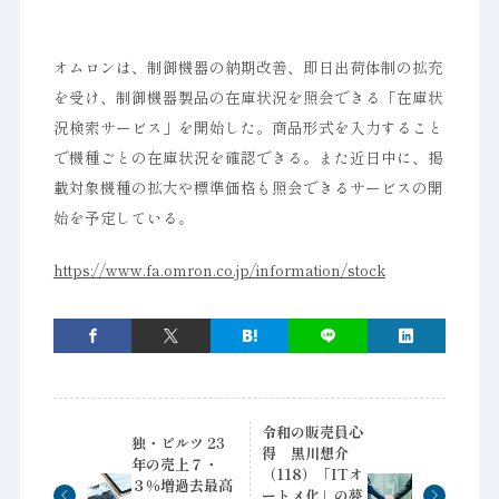
オムロンは、制御機器の納期改善、即日出荷体制の拡充
を受け、制御機器製品の在庫状況を照会できる「在庫状
況検索サービス」を開始した。商品形式を入力すること
で機種ごとの在庫状況を確認できる。また近日中に、掲
載対象機種の拡大や標準価格も照会できるサービスの開
始を予定している。
https://www.fa.omron.co.jp/information/stock
令和の販売員心
独・ピルツ 23
得 黒川想介
年の売上７・
（118）「ITオ
３％増過去最高
ートメ化」の夢