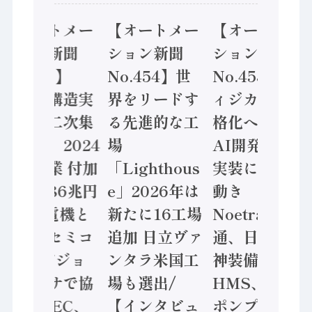
【オートメー
【オートメー
【オートメー
ション新聞
ション新聞
ション新聞
No.455】
No.454】世
No.453】フ
「経済構造実
界をリードす
ィジカルAI本
態調査二次集
る先進的な工
格化へ 国産
計結果」2024
場
AI開発や社会
年製造業 付加
「Lighthous
実装に活発な
価値額86兆円
e」2026年は
動き
/ 三菱電機と
新たに16工場
Noetra、富士
ソニーセミコ
追加 日立ヴァ
通、日立 / 兵
ン AIビジョ
ンタラ米国工
神装備 ×
ンセンサで協
場も選出/
HMS、老舗
業 / IDEC、
【インタビュ
ポンプメーカ