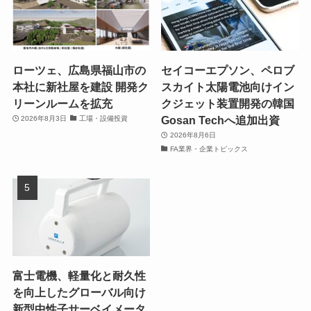
ローツェ、広島県福山市の
セイコーエプソン、ペロブ
本社に新社屋を建設 開発ク
スカイト太陽電池向けイン
リーンルームを拡充
クジェット装置開発の韓国
Gosan Techへ追加出資
2026年8月3日
工場・設備投資
2026年8月6日
FA業界・企業トピックス
富士電機、軽量化と耐久性
を向上したグローバル向け
新型中性子サーベイメータ