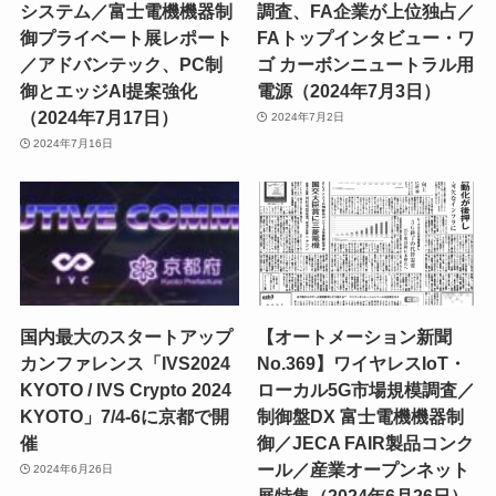
システム／富士電機機器制
調査、FA企業が上位独占／
御プライベート展レポート
FAトップインタビュー・ワ
／アドバンテック、PC制
ゴ カーボンニュートラル用
御とエッジAI提案強化
電源（2024年7月3日）
（2024年7月17日）
2024年7月2日
2024年7月16日
国内最大のスタートアップ
【オートメーション新聞
カンファレンス「IVS2024
No.369】ワイヤレスIoT・
KYOTO / IVS Crypto 2024
ローカル5G市場規模調査／
KYOTO」7/4-6に京都で開
制御盤DX 富士電機機器制
催
御／JECA FAIR製品コンク
ール／産業オープンネット
2024年6月26日
展特集（2024年6月26日）