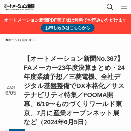
オートメーション新聞PDF電子版は無料でお読みいただけます
お申し込みはこちらから
ホーム
お知らせ
【オートメーション新聞No.367】
FAメーカー23年度決算まとめ・24
年度業績予想／三菱電機、全社デ
ジタル基盤整備でDX本格化／サス
2024
6/05
テナビリティ特集／FOOMA開
幕、6/19〜ものづくりワールド東
京、7月に産業オープンネット展
など（2024年6月5日）