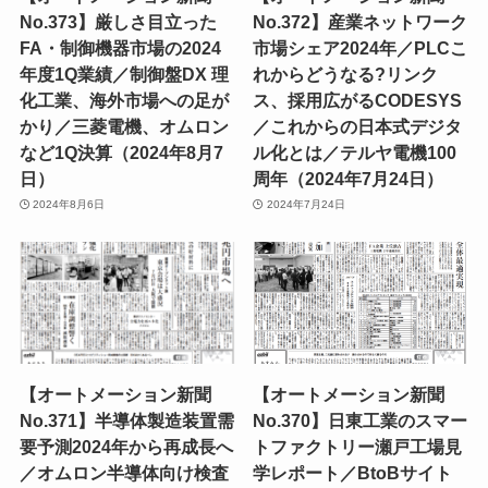
No.373】厳しさ目立った
No.372】産業ネットワーク
FA・制御機器市場の2024
市場シェア2024年／PLCこ
年度1Q業績／制御盤DX 理
れからどうなる?リンク
化工業、海外市場への足が
ス、採用広がるCODESYS
かり／三菱電機、オムロン
／これからの日本式デジタ
など1Q決算（2024年8月7
ル化とは／テルヤ電機100
日）
周年（2024年7月24日）
2024年8月6日
2024年7月24日
【オートメーション新聞
【オートメーション新聞
No.371】半導体製造装置需
No.370】日東工業のスマー
要予測2024年から再成長へ
トファクトリー瀬戸工場見
／オムロン半導体向け検査
学レポート／BtoBサイト