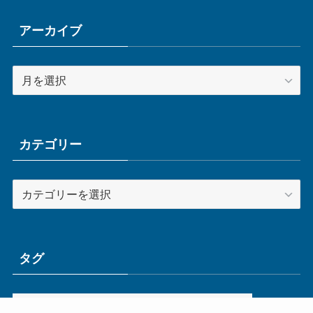
アーカイブ
ア
ー
カ
イ
ブ
カテゴリー
カ
テ
ゴ
リ
ー
タグ
ge
IoT
ものづくり
エネルギー
オムロン
コネクタ