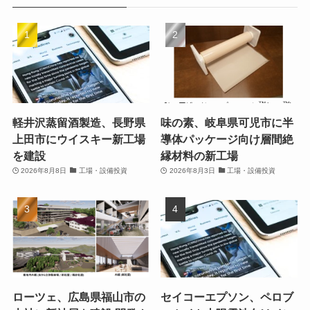
軽井沢蒸留酒製造、長野県
味の素、岐阜県可児市に半
上田市にウイスキー新工場
導体パッケージ向け層間絶
を建設
縁材料の新工場
2026年8月8日
工場・設備投資
2026年8月3日
工場・設備投資
ローツェ、広島県福山市の
セイコーエプソン、ペロブ