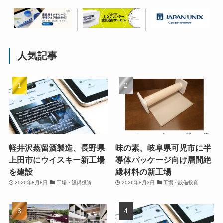
人気記事
軽井沢蒸留酒製造、長野県
味の素、岐阜県可児市に半
上田市にウイスキー新工場
導体パッケージ向け層間絶
を建設
縁材料の新工場
2026年8月8日
工場・設備投資
2026年8月3日
工場・設備投資