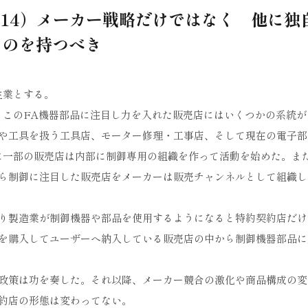
114）メーカー戦略だけではなく 他に独
ものを持つべき
生業とする。
、このFA機器部品に注目し力を入れた販売店にはいくつかの系統が
や工具を扱う工具店、モーター修理・工事店、そして現在の電子部
に一部の販売店は内部に制御専用の組織を作って活動を始めた。ま
ら制御に注目した販売店をメーカーは販売チャンネルとして組織し
くり製造業が制御機器や部品を使用するようになると特約契約店だけ
を購入してユーザーへ納入している販売店の中から制御機器部品に
政策は功を奏した。それ以降、メーカー競合の激化や商品構成の変
約店の形態は変わってない。