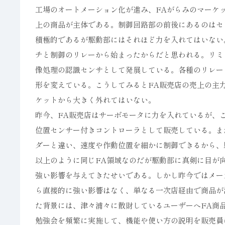
工場のオートメーション化が進み、FAがらみのマーケ
上の商品が主体である。制御回路部の前後にあるのはセ
積極的であるが駆動部にはそれほど力を入れてはいない
チと制御のリレーから始まったからだと思われる。リミ
像処理の認識センサとして発展している。各種のリレー
形を変えている。こうしてみるとFA販売店の売上の主
ケットから大きく外れてはいない。
昨今、FA販売店はサーボモータに力を入れているが、
位置センサー付きコントローラとして販売している。ま
ダーと違い、速度や作動位置を細かに制御できるから、
以上のように同じFA領域なのだが駆動部に真剣に目が
強い影響を与えてきたせいである。しかし昨今ではメー
ら直接的に強い影響はなく、単なる一次店経由で商品が
た背景には、津々浦々に散財しているユーザーへFA商
勉強会を頻繁に実施して、機能や使い方の説明を販売員