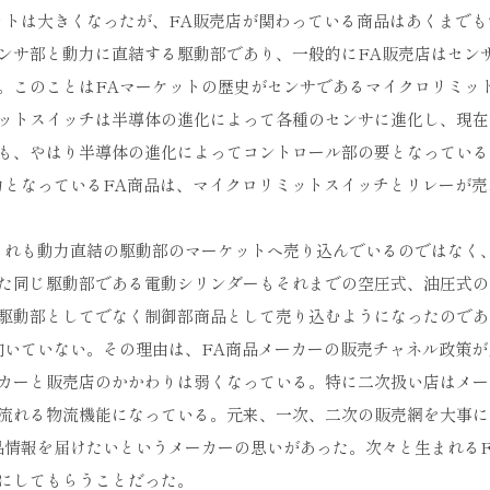
ットは大きくなったが、FA販売店が関わっている商品はあくまでも
ンサ部と動力に直結する駆動部であり、一般的にFA販売店はセン
。このことはFAマーケットの歴史がセンサであるマイクロリミッ
ットスイッチは半導体の進化によって各種のセンサに進化し、現在
も、やはり半導体の進化によってコントロール部の要となっている
力となっているFA商品は、マイクロリミットスイッチとリレーが売
これも動力直結の駆動部のマーケットへ売り込んでいるのではなく
た同じ駆動部である電動シリンダーもそれまでの空圧式、油圧式の
駆動部としてでなく制御部商品として売り込むようになったのであ
向いていない。その理由は、FA商品メーカーの販売チャネル政策が
カーと販売店のかかわりは弱くなっている。特に二次扱い店はメー
流れる物流機能になっている。元来、一次、二次の販売網を大事に
品情報を届けたいというメーカーの思いがあった。次々と生まれるF
にしてもらうことだった。