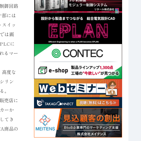
制御回路
サ部には
トスイッ
では画
PLCに
れるマー
、高度な
シリン
る。
販売店に
カーか
してき
A商品の