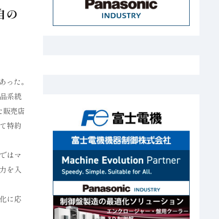
自の
あった。
品系統
た販売店
て特約
ではマ
力を入
化に応