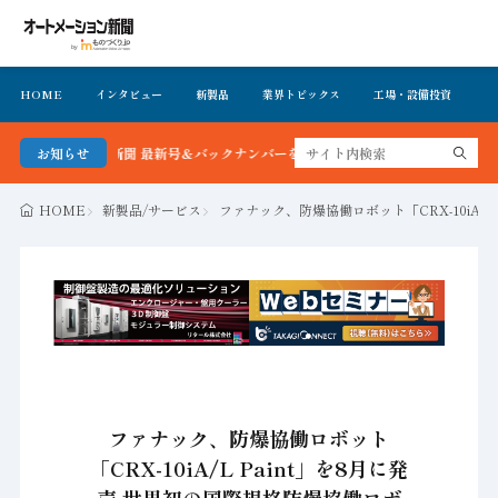
HOME
インタビュー
新製品
業界トピックス
工場・設備投資
イ
ーション新聞 最新号＆バックナンバーを無料で公開中 詳細はこちら
お知らせ
HOME
新製品/サービス
ファナック、防爆協働ロボット「CRX-10iA/
ファナック、防爆協働ロボット
「CRX-10iA/L Paint」を8月に発