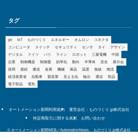
ゴ
リ
ー
タグ
ge
IoT
ものづくり
エネルギー
オムロン
コネクタ
コンピュータ
スイッチ
セキュリティ
センサ
タイ
デザイン
デジタル
ドイツ
バリ
ライン
ロボット
三菱電機
中国
企業
制御機器
制御盤
効率化
動向
半導体
安全
展示会
採用
接続
搬送
改善
機械
液晶
温度
無線
物流
経済産業省
自動車
製造業
見える化
輸出
通信
部品
電子部品
電気
オートメーション新聞利用規約
運営会社：ものづくり.jp株式会社
特定商取引に関する表記
お問い合わせ
©
オートメーション新聞WEB／AutomationNews. ものづくり.jp株式会社