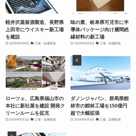
軽井沢蒸留酒製造、長野県
味の素、岐阜県可児市に半
上田市にウイスキー新工場
導体パッケージ向け層間絶
を建設
縁材料の新工場
2026年8月8日
工場・設備投資
2026年8月3日
工場・設備投資
ローツェ、広島県福山市の
ダノンジャパン、群馬県館
本社に新社屋を建設 開発ク
林市の館林工場を150億円
リーンルームを拡充
超で大幅拡張
2026年8月3日
工場・設備投資
2026年8月4日
工場・設備投資