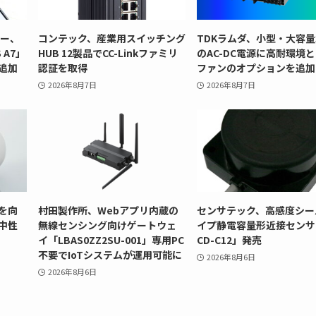
リー、
コンテック、産業用スイッチング
TDKラムダ、小型・大容量
 A7」
HUB 12製品でCC-Linkファミリ
のAC-DC電源に高耐環境
追加
認証を取得
ファンのオプションを追加
2026年8月7日
2026年8月7日
を向
村田製作所、Webアプリ内蔵の
センサテック、高感度シー
中性
無線センシング向けゲートウェ
イプ静電容量形近接センサ
イ「LBAS0ZZ2SU-001」専用PC
CD-C12」発売
不要でIoTシステムが運用可能に
2026年8月6日
2026年8月6日