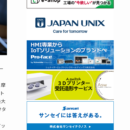
ー
、摩
ト
最大
けタ
アッ