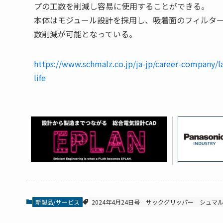
プの工数を削減し容易に使用することができる。
本体はモジュール設計を採用し、吸着面のフィルタ
数削減が可能となっている。
https://www.schmalz.co.jp/ja-jp/career-company/la
life
新製品/サービス
2024年4月24日号
サックグリッパー
シュマ