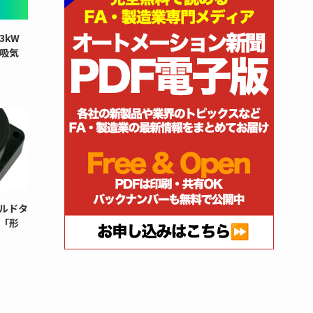
3kW
と吸気
ルドタ
「形