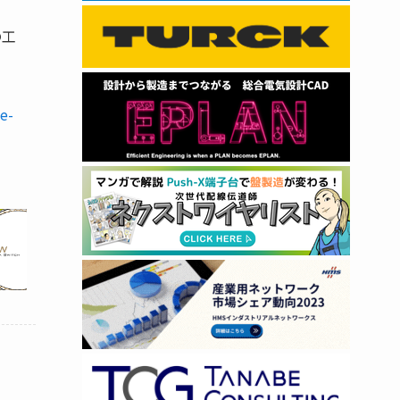
の工
e-