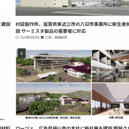
を建設
村田製作所、滋賀県東近江市の八日市事業所に新生産
設 サーミスタ製品の需要増に対応
2026年8月8日
工場・設備投資
縁材料
ローツェ、広島県福山市の本社に新社屋を建設 開発ク