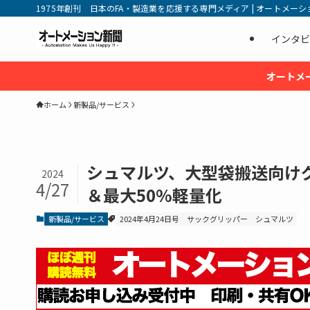
1975年創刊 日本のFA・製造業を応援する専門メディア | オートメーション新
インタビ
オートメ
ホーム
新製品/サービス
シュマルツ、大型袋搬送向けグ
2024
4/27
＆最大50%軽量化
新製品/サービス
2024年4月24日号
サックグリッパー
シュマルツ