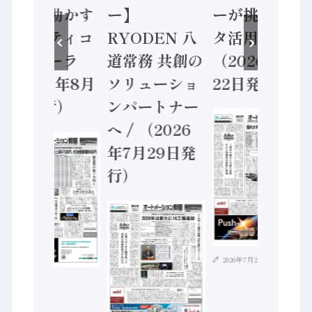
安全に動かす
ー】
ーが挑むデー
セーフティコ
RYODEN 八
タ活用 など
ントローラ
道常務 共創の
（2026年7月
（2026年8月
ソリューショ
22日発行）
5日発行）
ンパートナー
へ / （2026
年7月29日発
行）
2026年7月21日
2026年8月4日