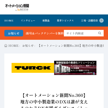
HOME
インタビュー
新製品
業界トピックス
工場・設備投資
イ
聞 最新号＆バックナンバーを無料で公開中 詳細はこちら
お知らせ
HOME
お知らせ
【オートメーション新聞No.360】地方の中小製造業
【オートメーション新聞No.360】
地方の中小製造業のDXは誰が支え