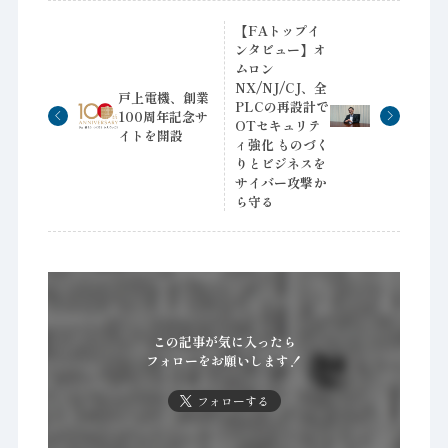
【FAトップイ
ンタビュー】オ
ムロン
NX/NJ/CJ、全
戸上電機、創業
PLCの再設計で
100周年記念サ
OTセキュリテ
イトを開設
ィ強化 ものづく
りとビジネスを
サイバー攻撃か
ら守る
この記事が気に入ったら
フォローをお願いします！
フォローする