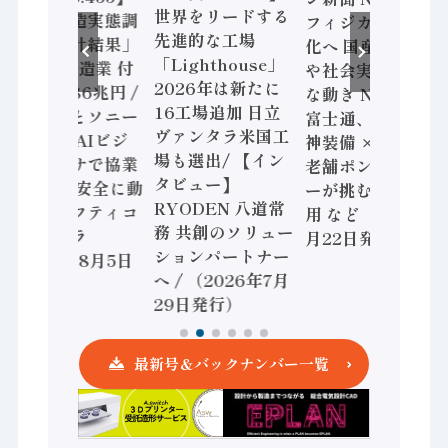
世界をリードする
「経済構造実態調
フィジカルAI本格
先進的な工場
査二次集計結果」
化へ 国産AI開発
「Lighthouse」
2024年製造業 付
や社会実装に活発
2026年は新たに
加価値額86兆円 /
な動き Noetra、
16工場追加 日立
三菱電機とソニー
富士通、日立 / 兵
ヴァンタラ米国工
セミコン AIビジ
神装備 × HMS、
場も選出/ 【イン
ョンセンサで協業
老舗ポンプメーカ
タビュー】
/ IDEC、安全に動
ーが挑むデータ活
RYODEN 八道常
かすセーフティコ
用 など（2026年7
務 共創のソリュー
ントローラ
月22日発行）
ションパートナー
（2026年8月5日
へ / （2026年7月
発行）
29日発行）
最新号＆バックナンバー一覧