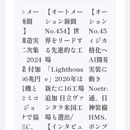
【オートメー
【オートメー
【オートメー
ション新聞
ション新聞
ション新聞
No.455】
No.454】世
No.453】フ
「経済構造実
界をリードす
ィジカルAI本
態調査二次集
る先進的な工
格化へ 国産
計結果」2024
場
AI開発や社会
年製造業 付加
「Lighthous
実装に活発な
価値額86兆円
e」2026年は
動き
/ 三菱電機と
新たに16工場
Noetra、富士
ソニーセミコ
追加 日立ヴァ
通、日立 / 兵
ン AIビジョ
ンタラ米国工
神装備 ×
ンセンサで協
場も選出/
HMS、老舗
業 / IDEC、
【インタビュ
ポンプメーカ