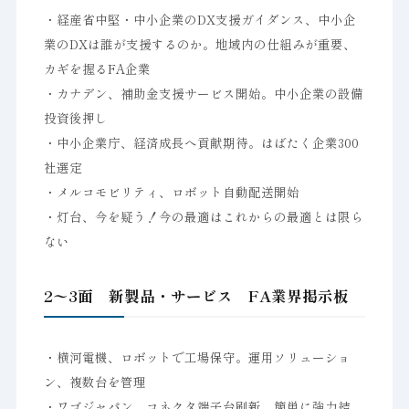
・経産省中堅・中小企業のDX支援ガイダンス、中小企
業のDXは誰が支援するのか。地域内の仕組みが重要、
カギを握るFA企業
・カナデン、補助金支援サービス開始。中小企業の設備
投資後押し
・中小企業庁、経済成長へ貢献期待。はばたく企業300
社選定
・メルコモビリティ、ロボット自動配送開始
・灯台、今を疑う！今の最適はこれからの最適とは限ら
ない
2〜3面 新製品・サービス FA業界掲示板
・横河電機、ロボットで工場保守。運用ソリューショ
ン、複数台を管理
・ワゴジャパン、コネクタ端子台刷新。簡単に強力結