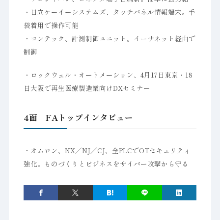
・日立ケーイーシステムズ、タッチパネル情報端末。手
袋着用で操作可能
・コンテック、計測制御ユニット。イーサネット経由で
制御
・ロックウェル・オートメーション、4月17日東京・18
日大阪で再生医療製造業向けDXセミナー
4面 FAトップインタビュー
・オムロン、NX／NJ／CJ、全PLCでOTセキュリティ
強化。ものづくりとビジネスをサイバー攻撃から守る