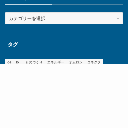
カ
テ
ゴ
リ
ー
タグ
ge
IoT
ものづくり
エネルギー
オムロン
コネクタ
コンピュータ
スイッチ
セキュリティ
センサ
タイ
デザイン
デジタル
ドイツ
バリ
ライン
ロボット
三菱電機
中国
企業
制御機器
制御盤
効率化
動向
半導体
安全
展示会
採用
接続
搬送
改善
機械
液晶
温度
無線
物流
経済産業省
自動車
製造業
見える化
輸出
通信
部品
電子部品
電気
オートメーション新聞利用規約
運営会社：ものづくり.jp株式会社