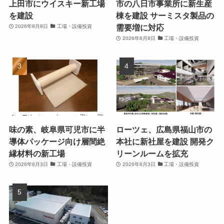
上田市にウイスキー新工場
市の八日市事業所に新生産
を建設
棟を建設 サーミスタ製品の
需要増に対応
2026年8月8日
工場・設備投資
2026年8月8日
工場・設備投資
味の素、岐阜県可児市に半
ローツェ、広島県福山市の
導体パッケージ向け層間絶
本社に新社屋を建設 開発ク
縁材料の新工場
リーンルームを拡充
2026年8月3日
工場・設備投資
2026年8月3日
工場・設備投資