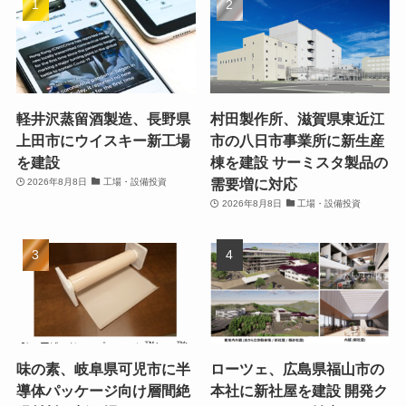
軽井沢蒸留酒製造、長野県
村田製作所、滋賀県東近江
上田市にウイスキー新工場
市の八日市事業所に新生産
を建設
棟を建設 サーミスタ製品の
需要増に対応
2026年8月8日
工場・設備投資
2026年8月8日
工場・設備投資
味の素、岐阜県可児市に半
ローツェ、広島県福山市の
導体パッケージ向け層間絶
本社に新社屋を建設 開発ク