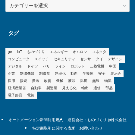
カ
テ
ゴ
リ
ー
タグ
ge
IoT
ものづくり
エネルギー
オムロン
コネクタ
コンピュータ
スイッチ
セキュリティ
センサ
タイ
デザイン
デジタル
ドイツ
バリ
ライン
ロボット
三菱電機
中国
企業
制御機器
制御盤
効率化
動向
半導体
安全
展示会
採用
接続
搬送
改善
機械
液晶
温度
無線
物流
経済産業省
自動車
製造業
見える化
輸出
通信
部品
電子部品
電気
オートメーション新聞利用規約
運営会社：ものづくり.jp株式会社
特定商取引に関する表記
お問い合わせ