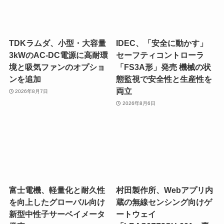
TDKラムダ、小型・大容量
IDEC、「安全に動かす」
3kWのAC-DC電源に高耐環
セーフティコントローラ
境と吸気ファンのオプショ
「FS3A形」発売 機械の状
ンを追加
態監視で安全性と生産性を
両立
2026年8月7日
2026年8月6日
富士電機、軽量化と耐久性
村田製作所、Webアプリ内
を向上したグローバル向け
蔵の無線センシング向けゲ
新型中性子サーベイメータ
ートウェイ