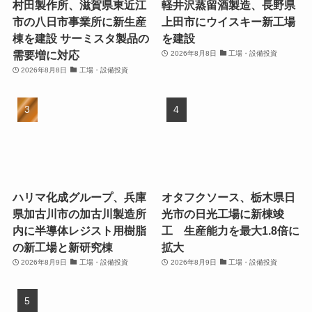
村田製作所、滋賀県東近江
軽井沢蒸留酒製造、長野県
市の八日市事業所に新生産
上田市にウイスキー新工場
棟を建設 サーミスタ製品の
を建設
需要増に対応
2026年8月8日
工場・設備投資
2026年8月8日
工場・設備投資
ハリマ化成グループ、兵庫
オタフクソース、栃木県日
県加古川市の加古川製造所
光市の日光工場に新棟竣
内に半導体レジスト用樹脂
工 生産能力を最大1.8倍に
の新工場と新研究棟
拡大
2026年8月9日
工場・設備投資
2026年8月9日
工場・設備投資