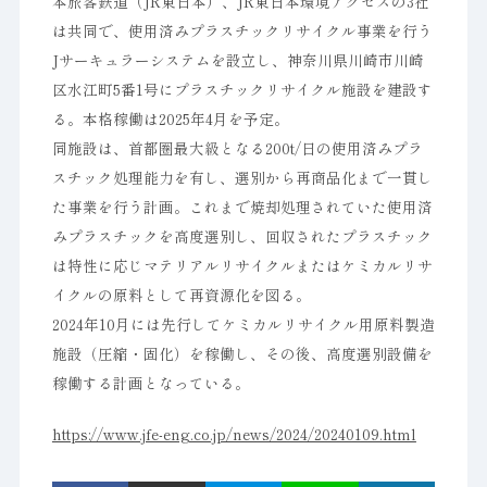
本旅客鉄道（JR東日本）、JR東日本環境アクセスの3社
は共同で、使用済みプラスチックリサイクル事業を行う
Jサーキュラーシステムを設立し、神奈川県川崎市川崎
区水江町5番1号にプラスチックリサイクル施設を建設す
る。本格稼働は2025年4月を予定。
同施設は、首都圏最大級となる200t/日の使用済みプラ
スチック処理能力を有し、選別から再商品化まで一貫し
た事業を行う計画。これまで焼却処理されていた使用済
みプラスチックを高度選別し、回収されたプラスチック
は特性に応じマテリアルリサイクルまたはケミカルリサ
イクルの原料として再資源化を図る。
2024年10月には先行してケミカルリサイクル用原料製造
施設（圧縮・固化）を稼働し、その後、高度選別設備を
稼働する計画となっている。
https://www.jfe-eng.co.jp/news/2024/20240109.html