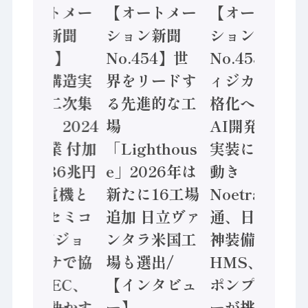
【オートメー
【オートメー
【オートメー
ション新聞
ション新聞
ション新聞
No.455】
No.454】世
No.453】フ
「経済構造実
界をリードす
ィジカルAI本
態調査二次集
る先進的な工
格化へ 国産
計結果」2024
場
AI開発や社会
年製造業 付加
「Lighthous
実装に活発な
価値額86兆円
e」2026年は
動き
/ 三菱電機と
新たに16工場
Noetra、富士
ソニーセミコ
追加 日立ヴァ
通、日立 / 兵
ン AIビジョ
ンタラ米国工
神装備 ×
ンセンサで協
場も選出/
HMS、老舗
業 / IDEC、
【インタビュ
ポンプメーカ
安全に動かす
ー】
ーが挑むデー