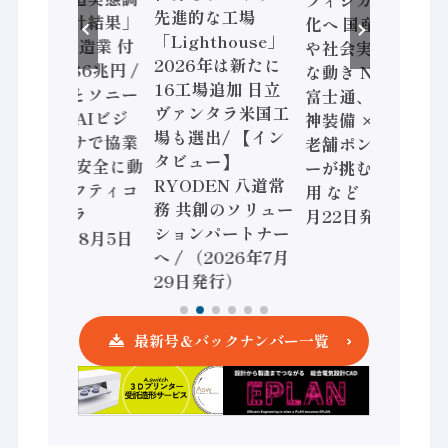
先進的な工場
査二次集計結果」
化へ 国産AI開発
「Lighthouse」
2024年製造業 付
や社会実装に活発
2026年は新たに
加価値額86兆円 /
な動き Noetra、
16工場追加 日立
三菱電機とソニー
富士通、日立 / 兵
ヴァンタラ米国工
セミコン AIビジ
神装備 × HMS、
場も選出/ 【イン
ョンセンサで協業
老舗ポンプメーカ
タビュー】
/ IDEC、安全に動
ーが挑むデータ活
RYODEN 八道常
かすセーフティコ
用 など（2026年7
務 共創のソリュー
ントローラ
月22日発行）
ションパートナー
（2026年8月5日
へ / （2026年7月
発行）
29日発行）
最新号＆バックナンバー一覧