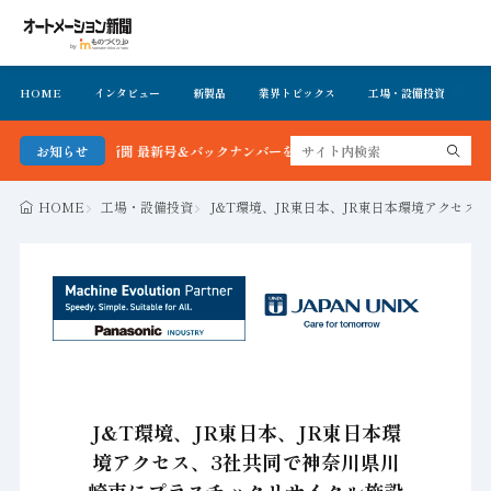
HOME
インタビュー
新製品
業界トピックス
工場・設備投資
イ
ション新聞 最新号＆バックナンバーを無料で公開中 詳細はこちら
お知らせ
HOME
工場・設備投資
J&T環境、JR東日本、JR東日本環境アクセ
J&T環境、JR東日本、JR東日本環
境アクセス、3社共同で神奈川県川