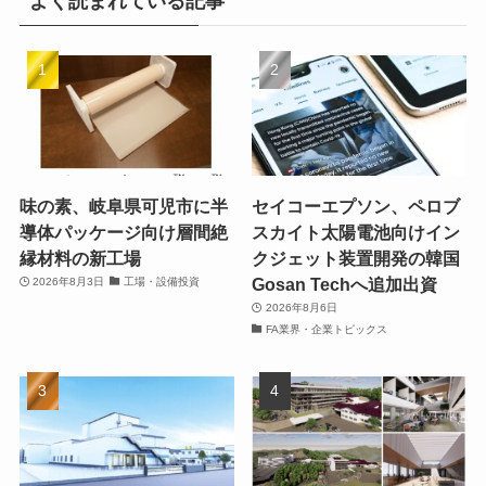
よく読まれている記事
味の素、岐阜県可児市に半
セイコーエプソン、ペロブ
導体パッケージ向け層間絶
スカイト太陽電池向けイン
縁材料の新工場
クジェット装置開発の韓国
Gosan Techへ追加出資
2026年8月3日
工場・設備投資
2026年8月6日
FA業界・企業トピックス