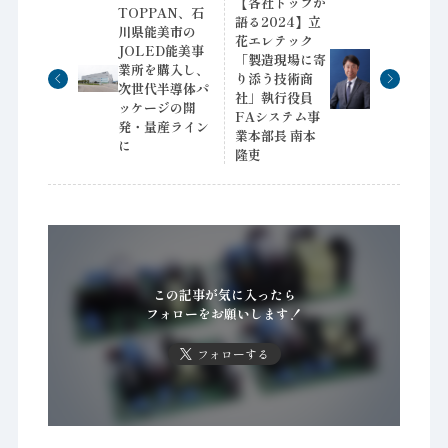
【各社トップが
TOPPAN、石
語る2024】立
川県能美市の
花エレテック
JOLED能美事
「製造現場に寄
業所を購入し、
り添う技術商
次世代半導体パ
社」執行役員
ッケージの開
FAシステム事
発・量産ライン
業本部長 南本
に
隆吏
この記事が気に入ったら
フォローをお願いします！
フォローする