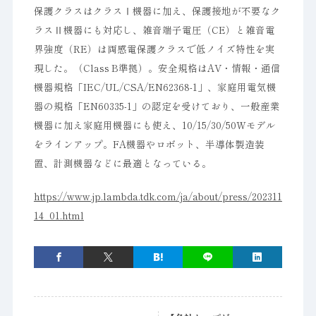
保護クラスはクラスⅠ機器に加え、保護接地が不要なク
ラスⅡ機器にも対応し、雑音端子電圧（CE）と雑音電
界強度（RE）は両感電保護クラスで低ノイズ特性を実
現した。（Class B準拠）。安全規格はAV・情報・通信
機器規格「IEC/UL/CSA/EN62368-1」、家庭用電気機
器の規格「EN60335-1」の認定を受けており、一般産業
機器に加え家庭用機器にも使え、10/15/30/50Wモデル
をラインアップ。FA機器やロボット、半導体製造装
置、計測機器などに最適となっている。
https://www.jp.lambda.tdk.com/ja/about/press/202311
14_01.html