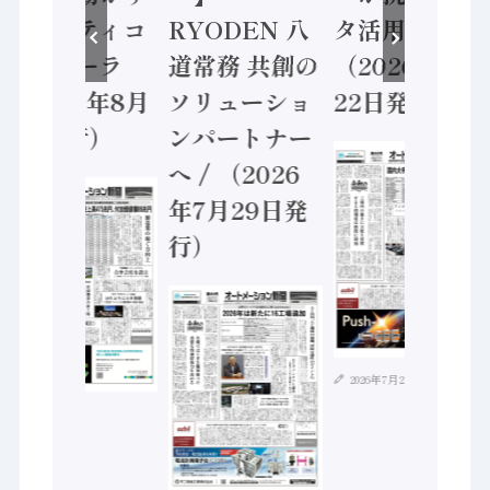
セーフティコ
RYODEN 八
タ活用 など
ントローラ
道常務 共創の
（2026年7月
（2026年8月
ソリューショ
22日発行）
5日発行）
ンパートナー
へ / （2026
年7月29日発
行）
2026年7月21日
2026年8月4日