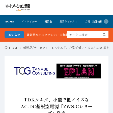
HOME
インタビュー
新製品
業界トピックス
工場・設備投資
イ
ン新聞 最新号＆バックナンバーを無料で公開中 詳細はこちら
お知らせ
HOME
新製品/サービス
TDKラムダ、小型で低ノイズなAC-DC基板型
TDKラムダ、小型で低ノイズな
AC-DC基板型電源「ZWS-Cシリー