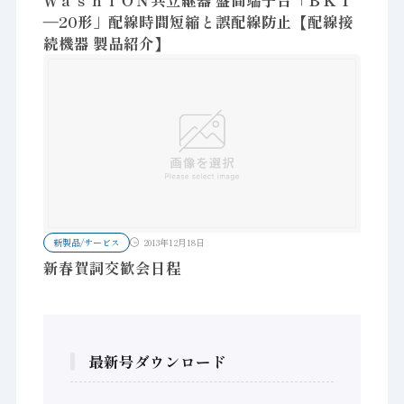
ＷａｓｈｉＯＮ共立継器 盤間端子台「ＢＫＴ
―20形」配線時間短縮と誤配線防止【配線接
続機器 製品紹介】
新製品/サービス
2013年12月18日
新春賀詞交歓会日程
最新号ダウンロード