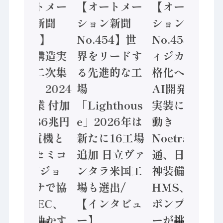
【オートメー
【オートメー
【オートメー
ション新聞
ション新聞
ション新聞
No.455】
No.454】世
No.453】フ
「経済構造実
界をリードす
ィジカルAI本
態調査二次集
る先進的な工
格化へ 国産
計結果」2024
場
AI開発や社会
年製造業 付加
「Lighthous
実装に活発な
価値額86兆円
e」2026年は
動き
/ 三菱電機と
新たに16工場
Noetra、富士
ソニーセミコ
追加 日立ヴァ
通、日立 / 兵
ン AIビジョ
ンタラ米国工
神装備 ×
ンセンサで協
場も選出/
HMS、老舗
業 / IDEC、
【インタビュ
ポンプメーカ
安全に動かす
ー】
ーが挑むデー