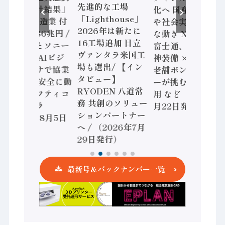
先進的な工場
査二次集計結果」
化へ 国産AI開発
「Lighthouse」
2024年製造業 付
や社会実装に活発
2026年は新たに
加価値額86兆円 /
な動き Noetra、
16工場追加 日立
三菱電機とソニー
富士通、日立 / 兵
ヴァンタラ米国工
セミコン AIビジ
神装備 × HMS、
場も選出/ 【イン
ョンセンサで協業
老舗ポンプメーカ
タビュー】
/ IDEC、安全に動
ーが挑むデータ活
RYODEN 八道常
かすセーフティコ
用 など（2026年7
務 共創のソリュー
ントローラ
月22日発行）
ションパートナー
（2026年8月5日
へ / （2026年7月
発行）
29日発行）
最新号＆バックナンバー一覧