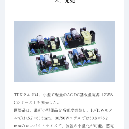
ズ」発売
TDKラムダは、小型で軽量のAC-DC基板型電源「ZWS-
Cシリーズ」を発売した。
同製品は、最新小型部品を高密度実装し、10/15Wモデ
ルでは45.7×63.5mm、30/50Wモデルでは50.8×76.2
mmのコンパクトサイズで、装置の小型化が可能。感電