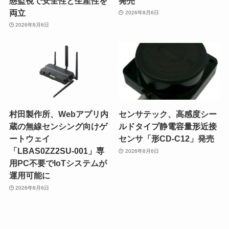
態監視で安全性と生産性を
発売
両立
2026年8月6日
2026年8月6日
村田製作所、Webアプリ内
センサテック、高感度シー
蔵の無線センシング向けゲ
ルドタイプ静電容量形近接
ートウェイ
センサ「形CD-C12」発売
「LBAS0ZZ2SU-001」専
2026年8月6日
用PC不要でIoTシステムが
運用可能に
2026年8月6日