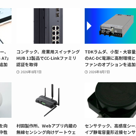
リー、
コンテック、産業用スイッチング
TDKラムダ、小型・大容量
 A7」
HUB 12製品でCC-Linkファミリ
のAC-DC電源に高耐環境
追加
認証を取得
ファンのオプションを追加
2026年8月7日
2026年8月7日
を向
村田製作所、Webアプリ内蔵の
センサテック、高感度シー
中性
無線センシング向けゲートウェ
イプ静電容量形近接センサ