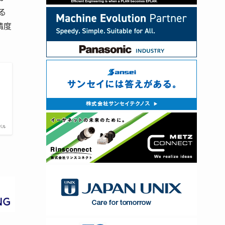
る
精度
バル