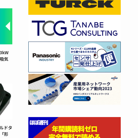
3kW
と吸気
ルドタ
「形