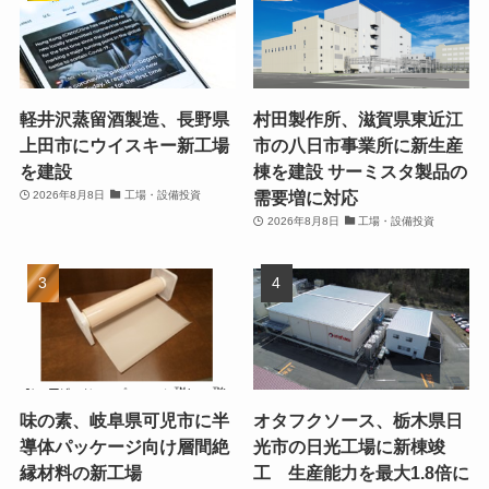
軽井沢蒸留酒製造、長野県
村田製作所、滋賀県東近江
上田市にウイスキー新工場
市の八日市事業所に新生産
を建設
棟を建設 サーミスタ製品の
需要増に対応
2026年8月8日
工場・設備投資
2026年8月8日
工場・設備投資
味の素、岐阜県可児市に半
オタフクソース、栃木県日
導体パッケージ向け層間絶
光市の日光工場に新棟竣
縁材料の新工場
工 生産能力を最大1.8倍に