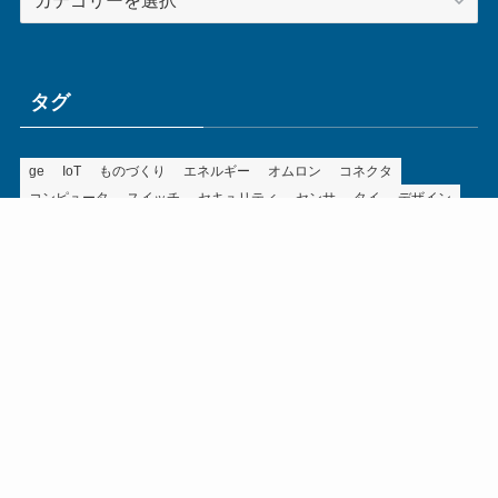
テ
ゴ
リ
ー
タグ
ge
IoT
ものづくり
エネルギー
オムロン
コネクタ
コンピュータ
スイッチ
セキュリティ
センサ
タイ
デザイン
デジタル
ドイツ
バリ
ライン
ロボット
三菱電機
中国
企業
制御機器
制御盤
効率化
動向
半導体
安全
展示会
採用
接続
搬送
改善
機械
液晶
温度
無線
物流
経済産業省
自動車
製造業
見える化
輸出
通信
部品
電子部品
電気
オートメーション新聞利用規約
運営会社：ものづくり.jp株式会社
特定商取引に関する表記
お問い合わせ
©
オートメーション新聞WEB／AutomationNews. ものづくり.jp株式会社