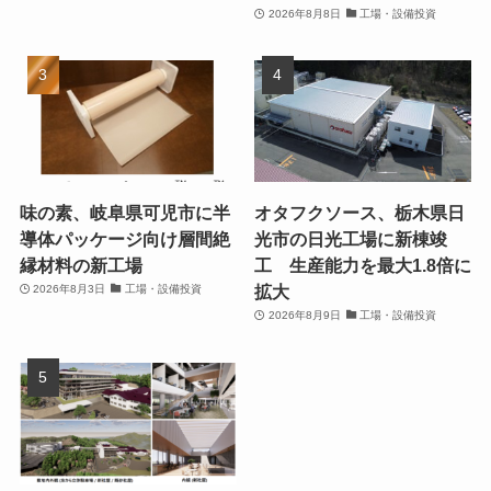
2026年8月8日
工場・設備投資
味の素、岐阜県可児市に半
オタフクソース、栃木県日
導体パッケージ向け層間絶
光市の日光工場に新棟竣
縁材料の新工場
工 生産能力を最大1.8倍に
拡大
2026年8月3日
工場・設備投資
2026年8月9日
工場・設備投資