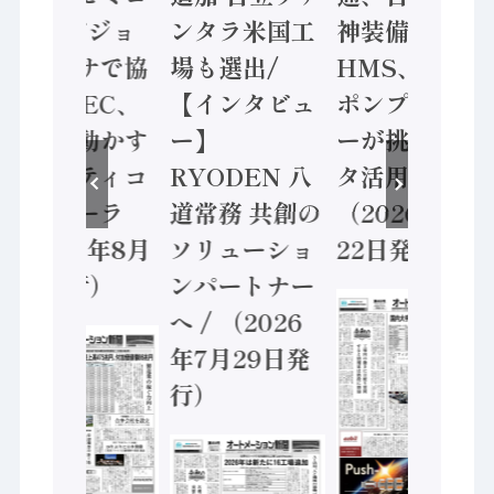
ン AIビジョ
ンタラ米国工
神装備 ×
ンセンサで協
場も選出/
HMS、老舗
業 / IDEC、
【インタビュ
ポンプメーカ
安全に動かす
ー】
ーが挑むデー
セーフティコ
RYODEN 八
タ活用 など
ントローラ
道常務 共創の
（2026年7月
（2026年8月
ソリューショ
22日発行）
5日発行）
ンパートナー
へ / （2026
年7月29日発
行）