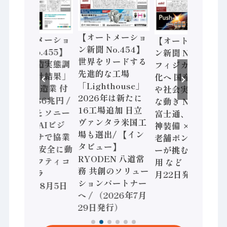
【オートメーショ
【オートメーショ
【オートメーショ
ン新聞 No.454】
ン新聞 No.455】
ン新聞 No.453】
世界をリードする
「経済構造実態調
フィジカルAI本格
先進的な工場
査二次集計結果」
化へ 国産AI開発
「Lighthouse」
2024年製造業 付
や社会実装に活発
2026年は新たに
加価値額86兆円 /
な動き Noetra、
16工場追加 日立
三菱電機とソニー
富士通、日立 / 兵
ヴァンタラ米国工
セミコン AIビジ
神装備 × HMS、
場も選出/ 【イン
ョンセンサで協業
老舗ポンプメーカ
タビュー】
/ IDEC、安全に動
ーが挑むデータ活
RYODEN 八道常
かすセーフティコ
用 など（2026年7
務 共創のソリュー
ントローラ
月22日発行）
ションパートナー
（2026年8月5日
へ / （2026年7月
発行）
29日発行）