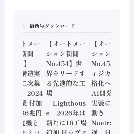
最新号ダウンロード
【オートメー
【オートメー
【オートメー
ション新聞
ション新聞
ション新聞
No.455】
No.454】世
No.453】フ
「経済構造実
界をリードす
ィジカルAI本
態調査二次集
る先進的な工
格化へ 国産
計結果」2024
場
AI開発や社会
年製造業 付加
「Lighthous
実装に活発な
価値額86兆円
e」2026年は
動き
/ 三菱電機と
新たに16工場
Noetra、富士
ソニーセミコ
追加 日立ヴァ
通、日立 / 兵