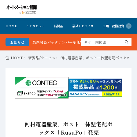
HOME
インタビュー
新製品
業界トピックス
工場・設備投資
イ
ーション新聞 最新号＆バックナンバーを無料で公開中 詳細はこちら
お知らせ
HOME
新製品/サービス
河村電器産業、ポスト一体型宅配ボックス「Ru
河村電器産業、ポスト一体型宅配ボ
ックス「RusuPo」発売