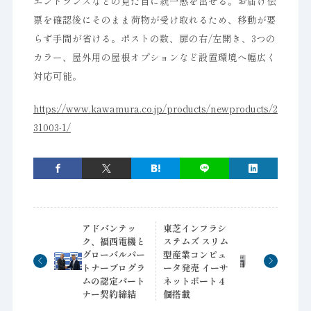
エントランスなどの見た目に統一感を出せる。お届け伝
票を確認後にそのまま荷物が受け取れるため、移動が要
らず手間が省ける。ポストの数、扉の右/左開き、3つの
カラー、屋外用の屋根オプションなど設置環境へ幅広く
対応可能。
https://www.kawamura.co.jp/products/newproducts/2
31003-1/
アドバンテッ
東芝インフラシ
ク、福西電機と
ステムズ スリム
グローバルパー
型産業コンピュ
トナープログラ
ータ発売 イーサ
ムの認定パート
ネットポート４
ナー契約締結
個搭載