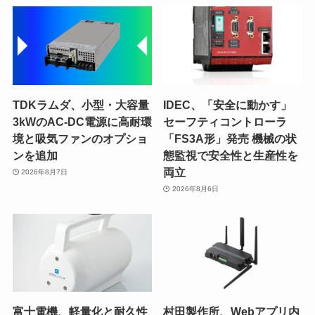
TDKラムダ、小型・大容量
IDEC、「安全に動かす」
3kWのAC-DC電源に高耐環
セーフティコントローラ
境と吸気ファンのオプショ
「FS3A形」発売 機械の状
ンを追加
態監視で安全性と生産性を
両立
2026年8月7日
2026年8月6日
富士電機、軽量化と耐久性
村田製作所、Webアプリ内