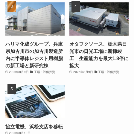
ハリマ化成グループ、兵庫
オタフクソース、栃木県日
県加古川市の加古川製造所
光市の日光工場に新棟竣
内に半導体レジスト用樹脂
工 生産能力を最大1.8倍に
の新工場と新研究棟
拡大
2026年8月9日
工場・設備投資
2026年8月9日
工場・設備投資
協立電機、浜松支店を移転
2026年8月10日