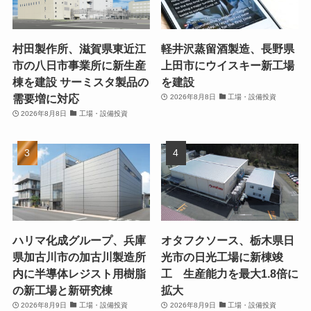
村田製作所、滋賀県東近江
軽井沢蒸留酒製造、長野県
市の八日市事業所に新生産
上田市にウイスキー新工場
棟を建設 サーミスタ製品の
を建設
需要増に対応
2026年8月8日
工場・設備投資
2026年8月8日
工場・設備投資
ハリマ化成グループ、兵庫
オタフクソース、栃木県日
県加古川市の加古川製造所
光市の日光工場に新棟竣
内に半導体レジスト用樹脂
工 生産能力を最大1.8倍に
の新工場と新研究棟
拡大
2026年8月9日
工場・設備投資
2026年8月9日
工場・設備投資