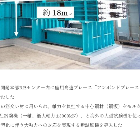
術開発本部REセンター内に座屈高速ブレース「アンボンドブレース
新設した
物の筋交い材に用いられ、軸力を負担する中心鋼材（鋼板）をモル
試験機（一軸、最大軸力±3000kN）、と海外の大型試験機を使
大型化に伴う大軸力への対応を実現する新試験機を導入した。