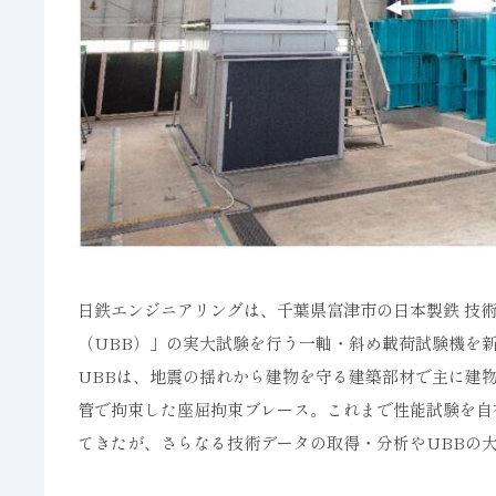
日鉄エンジニアリングは、千葉県富津市の日本製鉄 技
（UBB）」の実大試験を行う一軸・斜め載荷試験機を
UBBは、地震の揺れから建物を守る建築部材で主に建
管で拘束した座屈拘束ブレース。これまで性能試験を自社
てきたが、さらなる技術データの取得・分析やUBBの