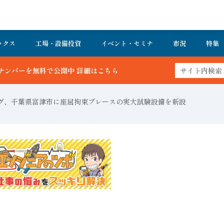
ックス
工場・設備投資
イベント・セミナ
市況
特集
グ、千葉県富津市に座屈拘束ブレースの実大試験設備を新設