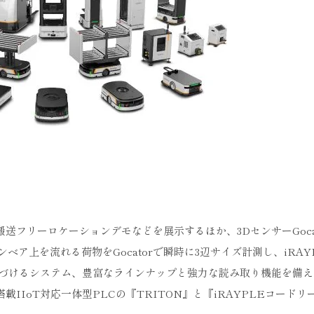
搬送フリーロケーションデモなどを展示するほか、3DセンサーGoca
ベア上を流れる荷物をGocatorで瞬時に3辺サイズ計測し、iRAY
づけるシステム、豊富なラインナップと強力な読み取り機能を備え
S搭載IIoT対応一体型PLCの『TRITON』と『iRAYPLEコード