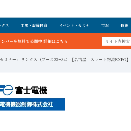
ックス
工場・設備投資
イベント・セミナ
市況
特集
こちら
セミナー
リンクス（ブース23−34）【名古屋 スマート物流EXPO