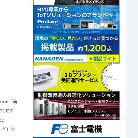
tor「荷
PLEの
た
リーダ』を