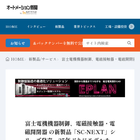
HOME
インタビュー
新製品
業界トピックス
工場・設備投資
イ
聞 最新号＆バックナンバーを無料で公開中 詳細はこちら
お知らせ
HOME
新製品/サービス
富士電機機器制御、電磁接触器・電磁開閉器 の
富士電機機器制御、電磁接触器・電
磁開閉器 の新製品「SC-NEXT」シ