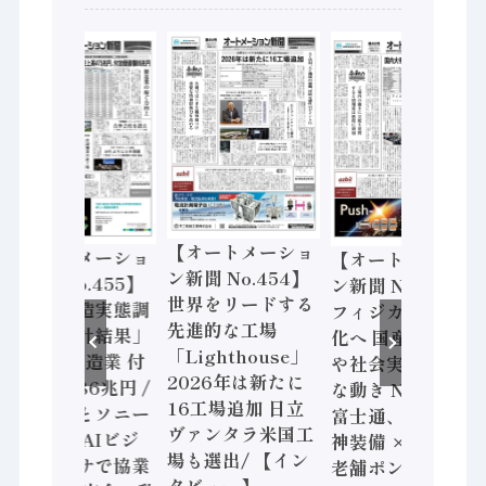
【オートメーショ
【オートメーショ
【オートメーショ
ン新聞 No.454】
ン新聞 No.455】
ン新聞 No.453】
世界をリードする
「経済構造実態調
フィジカルAI本格
先進的な工場
査二次集計結果」
化へ 国産AI開発
「Lighthouse」
2024年製造業 付
や社会実装に活発
2026年は新たに
加価値額86兆円 /
な動き Noetra、
16工場追加 日立
三菱電機とソニー
富士通、日立 / 兵
ヴァンタラ米国工
セミコン AIビジ
神装備 × HMS、
場も選出/ 【イン
ョンセンサで協業
老舗ポンプメーカ
タビュー】