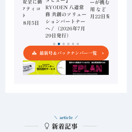
/ IDEC、安全に動
ーが挑むデータ活
RYODEN 八道常
かすセーフティコ
用 など（2026年7
務 共創のソリュー
ントローラ
月22日発行）
ションパートナー
（2026年8月5日
へ / （2026年7月
発行）
29日発行）
最新号＆バックナンバー一覧
article
新着記事