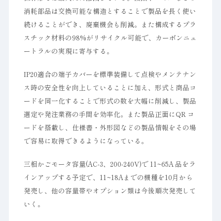
消耗部品は交換可能な構造とすることで製品を長く使い
続けることができ、廃棄機会も削減。また構成するプラ
スチック材料の98%がリサイクル可能で、カーボンニュ
ートラルの実現に寄与する。
IP20適合の端子カバーを標準装備して点検やメンテナン
ス時の安全性を向上していることに加え、形式と商品コ
ードを同一化することで形式の数を大幅に削減し、製品
選定や発注業務の手間を効率化。また製品正面にQR コ
ードを搭載し、仕様書・外形図などの製品情報をその場
で容易に取得できるようになっている。
三相かごモータ容量(AC-3、200-240V)で 11~65A 品をラ
インアップする予定で、11~18Aまでの機種を10月から
発売し、他の容量帯やオプション類は今後順次発売して
いく。