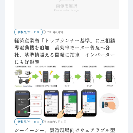
新製品/サービス
2011年2月9日
経済産業省「トップランナー基準」に三相誘
導電動機を追加 高効率モーター普及へ各
社、基準値超える開発に拍車 インバーター
にも好影響
新製品/サービス
2018年7月11日
シーイーシー、製造現場向けウェアラブル型