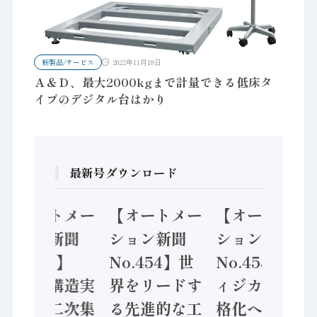
新製品/サービス
2022年11月18日
Ａ＆Ｄ、最大2000kgまで計量できる低床タ
イプのデジタル台はかり
最新号ダウンロード
【オートメー
【オートメー
【オートメー
ション新聞
ション新聞
ション新聞
No.455】
No.454】世
No.453】フ
「経済構造実
界をリードす
ィジカルAI本
態調査二次集
る先進的な工
格化へ 国産