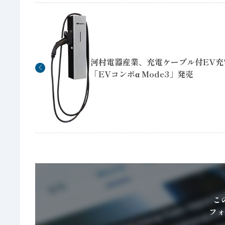
河村電器産業、充電ケーブル付EV充
「EVコンポα Mode3」発売
こ
フォ