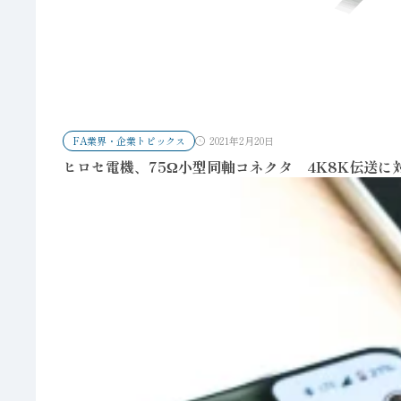
FA業界・企業トピックス
2021年2月20日
ヒロセ電機、75Ω小型同軸コネクタ 4K8K伝送に