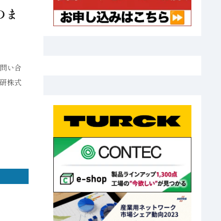
のま
問い合
研株式