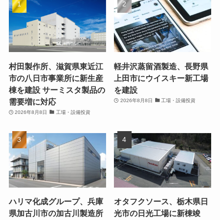
村田製作所、滋賀県東近江
軽井沢蒸留酒製造、長野県
市の八日市事業所に新生産
上田市にウイスキー新工場
棟を建設 サーミスタ製品の
を建設
需要増に対応
2026年8月8日
工場・設備投資
2026年8月8日
工場・設備投資
ハリマ化成グループ、兵庫
オタフクソース、栃木県日
県加古川市の加古川製造所
光市の日光工場に新棟竣