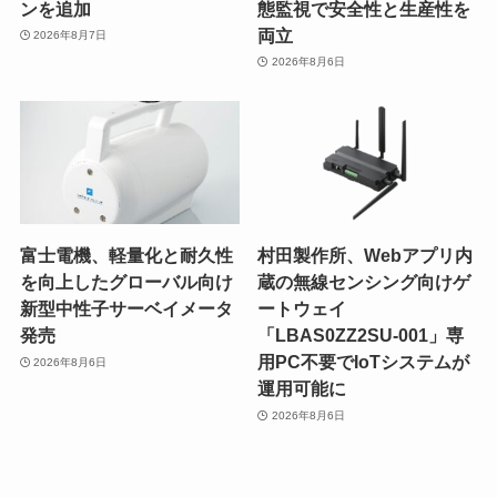
ンを追加
態監視で安全性と生産性を
両立
2026年8月7日
2026年8月6日
富士電機、軽量化と耐久性
村田製作所、Webアプリ内
を向上したグローバル向け
蔵の無線センシング向けゲ
新型中性子サーベイメータ
ートウェイ
発売
「LBAS0ZZ2SU-001」専
用PC不要でIoTシステムが
2026年8月6日
運用可能に
2026年8月6日