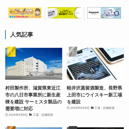
人気記事
村田製作所、滋賀県東近江
軽井沢蒸留酒製造、長野県
市の八日市事業所に新生産
上田市にウイスキー新工場
棟を建設 サーミスタ製品の
を建設
需要増に対応
2026年8月8日
工場・設備投資
2026年8月8日
工場・設備投資