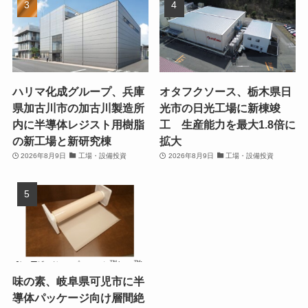
ハリマ化成グループ、兵庫
オタフクソース、栃木県日
県加古川市の加古川製造所
光市の日光工場に新棟竣
内に半導体レジスト用樹脂
工 生産能力を最大1.8倍に
の新工場と新研究棟
拡大
2026年8月9日
工場・設備投資
2026年8月9日
工場・設備投資
味の素、岐阜県可児市に半
導体パッケージ向け層間絶