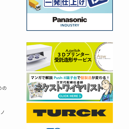
めの
クノ