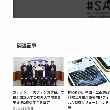
関連記事
カナデン、「カナデン奨学金」で
RYODEN、中国・広東蘑
横浜国立大学の理系大学院生を
科技と産業用設備向けフィ
支援 第2期奨学生を決定
ルAI制御ソリューションを
発
2026年8月8日