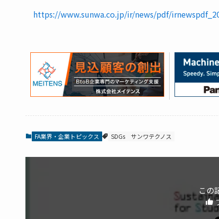
https://www.sunwa.co.jp/ir/news/pdf/irnewspdf_2
FA業界・企業トピックス
SDGs
サンワテクノス
この