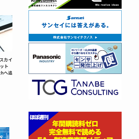
スカイ
ット
chへ追