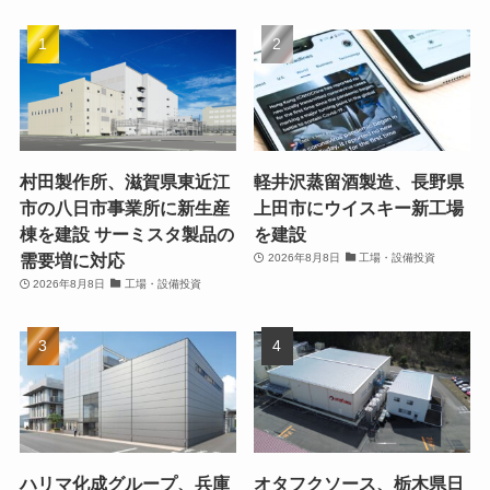
村田製作所、滋賀県東近江
軽井沢蒸留酒製造、長野県
市の八日市事業所に新生産
上田市にウイスキー新工場
棟を建設 サーミスタ製品の
を建設
需要増に対応
2026年8月8日
工場・設備投資
2026年8月8日
工場・設備投資
ハリマ化成グループ、兵庫
オタフクソース、栃木県日