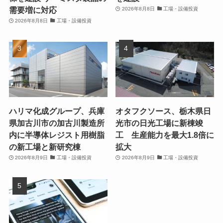
需要増に対応
2026年8月8日
工場・設備投資
2026年8月8日
工場・設備投資
ハリマ化成グループ、兵庫
オタフクソース、栃木県日
県加古川市の加古川製造所
光市の日光工場に新棟竣
内に半導体レジスト用樹脂
工 生産能力を最大1.8倍に
の新工場と新研究棟
拡大
2026年8月9日
工場・設備投資
2026年8月9日
工場・設備投資