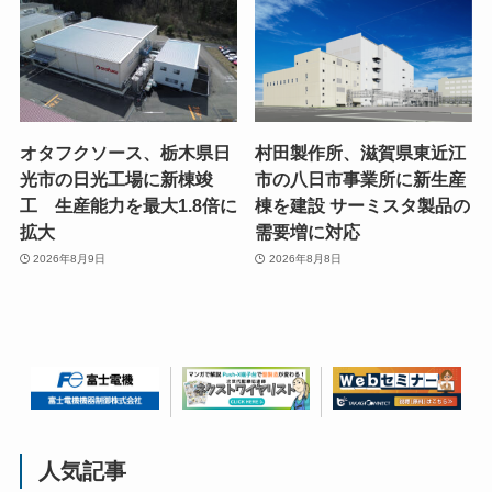
オタフクソース、栃木県日
村田製作所、滋賀県東近江
光市の日光工場に新棟竣
市の八日市事業所に新生産
工 生産能力を最大1.8倍に
棟を建設 サーミスタ製品の
拡大
需要増に対応
2026年8月9日
2026年8月8日
人気記事