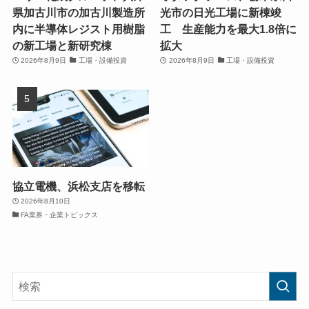
県加古川市の加古川製造所
光市の日光工場に新棟竣
内に半導体レジスト用樹脂
工 生産能力を最大1.8倍に
の新工場と新研究棟
拡大
2026年8月9日
工場・設備投資
2026年8月9日
工場・設備投資
協立電機、浜松支店を移転
2026年8月10日
FA業界・企業トピックス