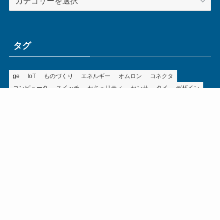
テ
ゴ
リ
ー
タグ
ge
IoT
ものづくり
エネルギー
オムロン
コネクタ
コンピュータ
スイッチ
セキュリティ
センサ
タイ
デザイン
デジタル
ドイツ
バリ
ライン
ロボット
三菱電機
中国
企業
制御機器
制御盤
効率化
動向
半導体
安全
展示会
採用
接続
搬送
改善
機械
液晶
温度
無線
物流
経済産業省
自動車
製造業
見える化
輸出
通信
部品
電子部品
電気
オートメーション新聞利用規約
運営会社：ものづくり.jp株式会社
特定商取引に関する表記
お問い合わせ
©
オートメーション新聞WEB／AutomationNews. ものづくり.jp株式会社