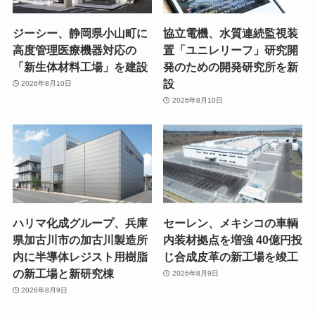
ジーシー、静岡県小山町に
協立電機、水質連続監視装
高度管理医療機器対応の
置「ユニレリーフ」研究開
「新生体材料工場」を建設
発のための開発研究所を新
設
2026年8月10日
2026年8月10日
ハリマ化成グループ、兵庫
セーレン、メキシコの車輌
県加古川市の加古川製造所
内装材拠点を増強 40億円投
内に半導体レジスト用樹脂
じ合成皮革の新工場を竣工
の新工場と新研究棟
2026年8月9日
2026年8月9日