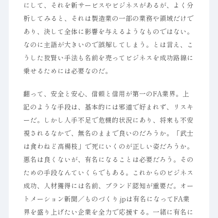
にして、それを新サービスやビジネスがあるが、よく分
析してみると、それは製造業の一部の業務や領域だけで
あり、決して全体に影響を与えるようなものではない。
なのに主語が大きいので誤解してしまう。とは言え、こ
うした狡賢い手法も名前を売ってビジネスを成功路線に
乗せるためには必要なのだ。
翻って、安全と安心、信頼と信用が第一のFA業界。上
記のような手段は、基本的には邪道で好まれず、リスキ
ーだ。しかし人手不足で危機的状況にあり、将来も不安
視されるなかで、無名のままで良いのだろうか。「武士
は食わねど高楊枝」で死にいくのが正しい姿だろうか。
悪名は良くないが、有名になることは必要だろう。その
ための手段なんていくらでもある。これからのビジネス
成功、人材獲得には名前、ブランド認知が重要だ。オー
トメーション新聞／ものづくり.jpは有名になってFA業
界を盛り上げたい企業を全力で応援する。一緒に有名に