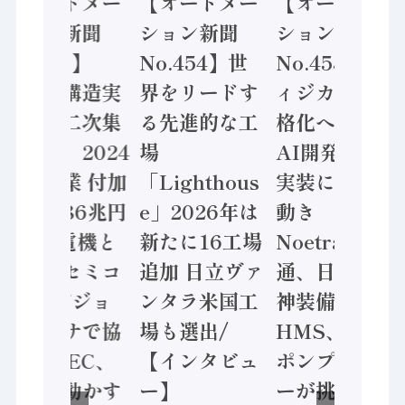
【オートメー
【オートメー
【オートメー
ション新聞
ション新聞
ション新聞
No.455】
No.454】世
No.453】フ
「経済構造実
界をリードす
ィジカルAI本
態調査二次集
る先進的な工
格化へ 国産
計結果」2024
場
AI開発や社会
年製造業 付加
「Lighthous
実装に活発な
価値額86兆円
e」2026年は
動き
/ 三菱電機と
新たに16工場
Noetra、富士
ソニーセミコ
追加 日立ヴァ
通、日立 / 兵
ン AIビジョ
ンタラ米国工
神装備 ×
ンセンサで協
場も選出/
HMS、老舗
業 / IDEC、
【インタビュ
ポンプメーカ
安全に動かす
ー】
ーが挑むデー