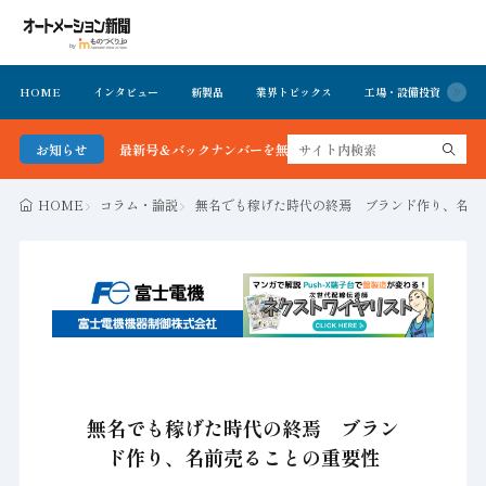
HOME
インタビュー
新製品
業界トピックス
工場・設備投資
イ
ション新聞 最新号＆バックナンバーを無料で公開中 詳細はこちら
お知らせ
HOME
コラム・論説
無名でも稼げた時代の終焉 ブランド作り、名前
無名でも稼げた時代の終焉 ブラン
ド作り、名前売ることの重要性