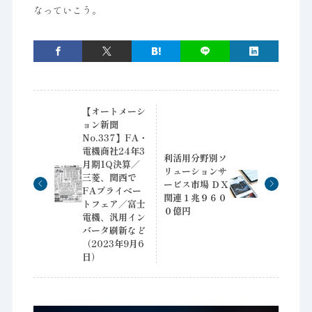
なっていこう。
【オートメーシ
ョン新聞
No.337】FA・
電機商社24年3
利活用分野別ソ
月期1Q決算／
リューションサ
三菱、関西で
ービス市場 ＤＸ
FAプライベー
関連１兆９６０
トフェア／富士
０億円
電機、汎用イン
バータ刷新など
（2023年9月6
日）