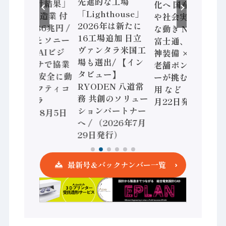
先進的な工場
査二次集計結果」
化へ 国産AI開発
「Lighthouse」
2024年製造業 付
や社会実装に活発
2026年は新たに
加価値額86兆円 /
な動き Noetra、
16工場追加 日立
三菱電機とソニー
富士通、日立 / 兵
ヴァンタラ米国工
セミコン AIビジ
神装備 × HMS、
場も選出/ 【イン
ョンセンサで協業
老舗ポンプメーカ
タビュー】
/ IDEC、安全に動
ーが挑むデータ活
RYODEN 八道常
かすセーフティコ
用 など（2026年7
務 共創のソリュー
ントローラ
月22日発行）
ションパートナー
（2026年8月5日
へ / （2026年7月
発行）
29日発行）
最新号＆バックナンバー一覧