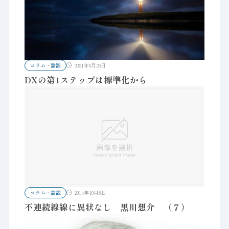
コラム・論説
2021年5月25日
DXの第1ステップは標準化から
コラム・論説
2014年10月8日
不連続線線に異状なし 黒川想介 （７）