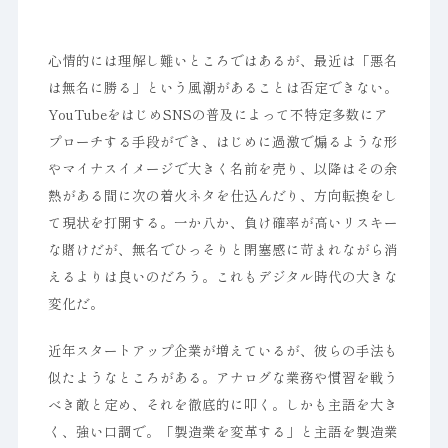
心情的には理解し難いところではあるが、最近は「悪名
は無名に勝る」という風潮があることは否定できない。
YouTubeをはじめSNSの普及によって不特定多数にア
プローチする手段ができ、はじめに過激で煽るような形
やマイナスイメージで大きく名前を売り、以降はその余
熱がある間に次の着火ネタを仕込んだり、方向転換をし
て現状を打開する。一か八か、負け確率が高いリスキー
な賭けだが、無名でひっそりと閉塞感に苛まれながら消
えるよりは良いのだろう。これもデジタル時代の大きな
変化だ。
近年スタートアップ企業が増えているが、彼らの手法も
似たようなところがある。アナログな業務や慣習を戦う
べき敵と定め、それを徹底的に叩く。しかも主語を大き
く、強い口調で。「製造業を変革する」と主語を製造業