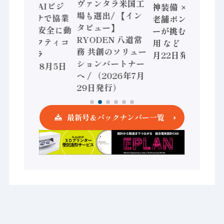
ヴァンタラ米国工
ビジ
神装備 × HMS、
題 / パナソ
場も選出/ 【イン
協業
老舗ポンプメーカ
インダスト
タビュー】
全に動
ーが挑むデータ活
モーション
RYODEN 八道常
ィコ
用 など（2026年7
化 / オムロ
務 共創のソリュー
月22日発行）
安全設計支
ションパートナー
月5日
（2026年7
へ / （2026年7月
発行）
29日発行）
最新号＆バックナンバー一覧