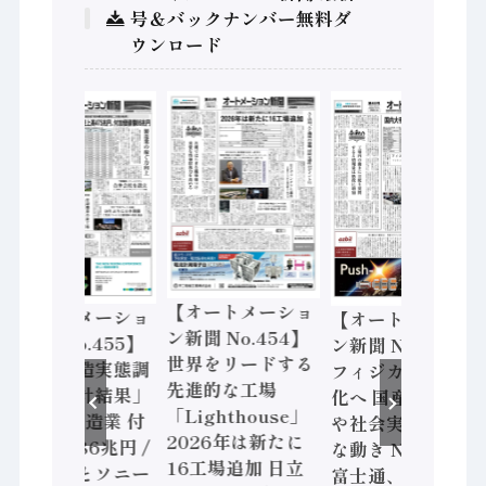
号＆バックナンバー無料ダ
ウンロード
【オートメーショ
ショ
【オートメーショ
【オートメ
ン新聞 No.454】
55】
ン新聞 No.453】
ン新聞 No.4
世界をリードする
態調
フィジカルAI本格
ロックウェ
先進的な工場
果」
化へ 国産AI開発
マートマニ
「Lighthouse」
業 付
や社会実装に活発
クチャリン
2026年は新たに
円 /
な動き Noetra、
書2026」、
16工場追加 日立
ニー
富士通、日立 / 兵
はスピード