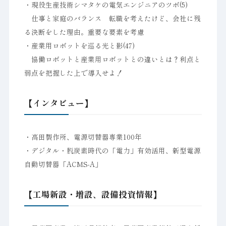
・現役生産技術シマタケの電気エンジニアのツボ(5)
仕事と家庭のバランス 転職を考えたけど、会社に残
る決断をした理由。重要な要素を考慮
・産業用ロボットを巡る光と影(47)
協働ロボットと産業用ロボットとの違いとは？利点と
弱点を把握した上で導入せよ！
【インタビュー】
・高田製作所、電源切替器専業100年
・デジタル・脱炭素時代の「電力」有効活用、新型電源
自動切替器「ACMS-A」
【工場新設・増設、設備投資情報】