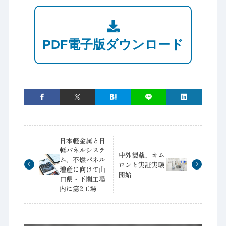
PDF電子版ダウンロード
日本軽金属と日
軽パネルシステ
中外製薬、オム
ム、不燃パネル
ロンと実証実験
増産に向けて山
開始
口県・下関工場
内に第2工場