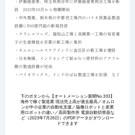
・伊藤園産業、埼玉県熊谷市に伊藤園産業熊谷工場を新
設 2023年10月から稼働開始
・中外製薬、栃木県の宇都宮工場内のバイオ医薬品製造
設備に500億円超の新規投資
・クラシエフーズ、福知山工場と高槻第一工場の知育菓
子の生産機能を京都の新工場に集約
・オムロンヘルスケアインドに血圧計の新工場を建設
・日本触媒、インドネシアで紙おむつ原材料のアクリル
酸の製造設備が完成
・パイオラックス、インドのばね製造工場を拡張 など
下のボタンから【オートメーション新聞No.333】
海外で稼ぐ製造業 現法売上高が過去最高／オムロ
ンが中小企業の自動化支援／協働ロボットと産業
用ロボットの違い／高田製作所 電源自動切替器な
ど（2023年7月26日）のPDFデータがダウンロー
ドできます