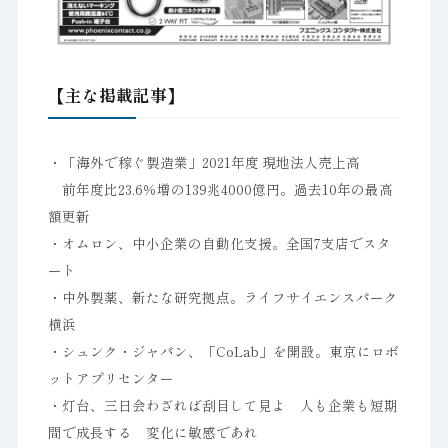
【主な掲載記事】
・「海外で稼ぐ製造業」2021年度 現地法人売上高
前年度比23.6％増の139兆4000億円。過去10年の最高
額更新
・オムロン、中小企業の自動化支援。全国7支店でスタ
ート
・中外製薬、新たな研究拠点。ライフサイエンスパーク
横浜
・シュンク・ジャパン、「CoLab」を開設。東京にロボ
ットアプリセンター
・灯台、三日会わざれば刮目して見よ 人も企業も短期
間で成長する 変化に敏感であれ