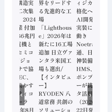
「経済構造実
界をリードす
ィジカルAI本
態調査二次集
る先進的な工
格化へ 国産
計結果」2024
場
AI開発や社会
年製造業 付加
「Lighthous
実装に活発な
価値額86兆円
e」2026年は
動き
/ 三菱電機と
新たに16工場
Noetra、富士
ソニーセミコ
追加 日立ヴァ
通、日立 / 兵
ン AIビジョ
ンタラ米国工
神装備 ×
ンセンサで協
場も選出/
HMS、老舗
業 / IDEC、
【インタビュ
ポンプメーカ
安全に動かす
ー】
ーが挑むデー
セーフティコ
RYODEN 八
タ活用 など
ントローラ
道常務 共創の
（2026年7月
（2026年8月
ソリューショ
22日発行）