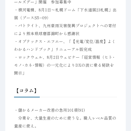
ールズデー」開催 参加募集中
・横河電機、8月1日〜札幌ドーム「下水道展23札幌」出
展（ブースS5−09）
・パトライト、九州豪雨災害復興プロジェクトへの寄付
により熊本県球磨郡錦町から感謝状
・オプテックス・エフエー、「【光電/変位/温度】よく
わかるハンドブック」リニューアル版完成
・ロックウェル、8月2日ウェビナー「経営情報（ヒト･
モノ･カネ･情報）の一元化によりDXの波に乗る秘訣を
開示」
【コラム】
・儲かるメーカー改善の急所101項(91)
分業を、大量生産のために使うな。職人レベル品質の
量産に使え。