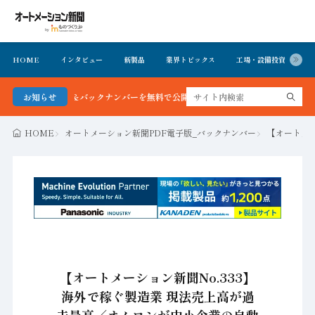
HOME
インタビュー
新製品
業界トピックス
工場・設備投資
イ
号＆バックナンバーを無料で公開中 詳細はこちら
お知らせ
HOME
オートメーション新聞PDF電子版_バックナンバー
【オートメー
【オートメーション新聞No.333】
海外で稼ぐ製造業 現法売上高が過