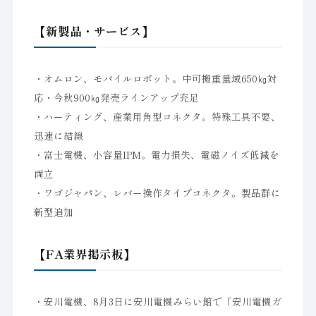
【新製品・サービス】
・オムロン、モバイルロボット。中可搬重量域650㎏対
応・今秋900㎏発売ラインアップ充足
・ハーティング、産業用角型コネクタ。特殊工具不要、
迅速に結線
・富士電機、小容量IPM。電力損失、電磁ノイズ低減を
両立
・ワゴジャパン、レバー操作タイプコネクタ。製品群に
新型追加
【FA業界掲示板】
・安川電機、8月3日に安川電機みらい館で「安川電機ガ