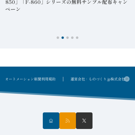
料サンプル配布キャン
2026年8月6日
令和の販売員心得 黒川想介 （163
象を広げ 「情報収集力」の基本養う
オートメーション新聞利用規約
運営会社：ものづくり.jp株式会社