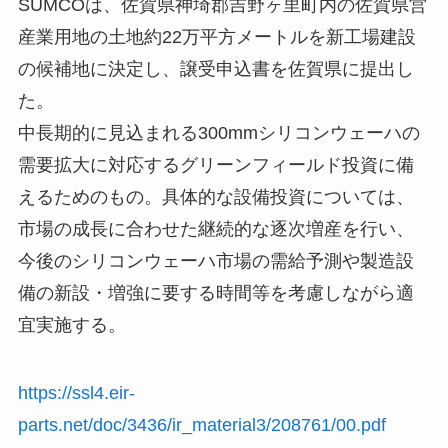
SUMCOは、佐賀県神埼郡吉野ヶ里町内の佐賀県営
産業用地の土地約22万平方メートルを新工場建設
の候補地に決定し、譲受申込書を佐賀県に提出し
た。
中長期的に見込まれる300mmシリコンウェーハの
需要拡大に対応するグリーンフィールド投資に備
えるためのもの。具体的な設備投資については、
市場の成長に合わせた継続的な逐次増産を行い、
今後のシリコンウェーハ市場の需給予測や製造設
備の新設・増強に要する時間等を考慮しながら適
宜実施する。
https://ssl4.eir-
parts.net/doc/3436/ir_material3/208761/00.pdf