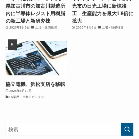
県加古川市の加古川製造所
光市の日光工場に新棟竣
内に半導体レジスト用樹脂
工 生産能力を最大1.8倍に
の新工場と新研究棟
拡大
2026年8月9日
工場・設備投資
2026年8月9日
工場・設備投資
協立電機、浜松支店を移転
2026年8月10日
FA業界・企業トピックス