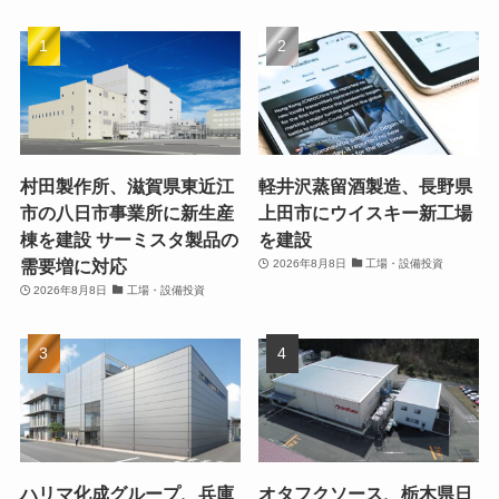
村田製作所、滋賀県東近江
軽井沢蒸留酒製造、長野県
市の八日市事業所に新生産
上田市にウイスキー新工場
棟を建設 サーミスタ製品の
を建設
需要増に対応
2026年8月8日
工場・設備投資
2026年8月8日
工場・設備投資
ハリマ化成グループ、兵庫
オタフクソース、栃木県日