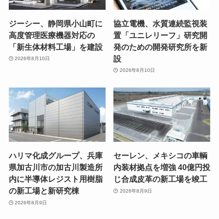
ジーシー、静岡県小山町に
協立電機、水質連続監視装
高度管理医療機器対応の
置「ユニレリーフ」研究開
「新生体材料工場」を建設
発のための開発研究所を新
設
2026年8月10日
2026年8月10日
ハリマ化成グループ、兵庫
セーレン、メキシコの車輌
県加古川市の加古川製造所
内装材拠点を増強 40億円投
内に半導体レジスト用樹脂
じ合成皮革の新工場を竣工
の新工場と新研究棟
2026年8月9日
2026年8月9日