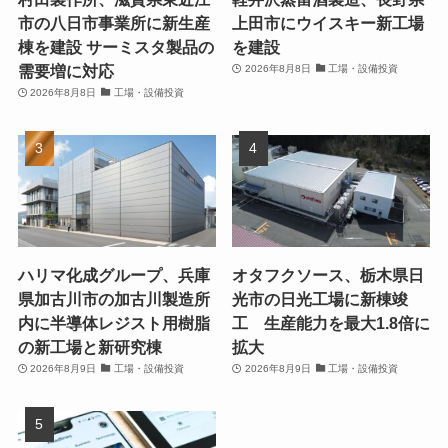
市の八日市事業所に新生産
上田市にウイスキー新工場
棟を建設 サーミスタ製品の
を建設
需要増に対応
2026年8月8日
工場・設備投資
2026年8月8日
工場・設備投資
ハリマ化成グループ、兵庫
オタフクソース、栃木県日
県加古川市の加古川製造所
光市の日光工場に新棟竣
内に半導体レジスト用樹脂
工 生産能力を最大1.8倍に
の新工場と新研究棟
拡大
2026年8月9日
工場・設備投資
2026年8月9日
工場・設備投資