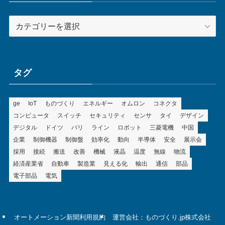
カ
テ
ゴ
リ
ー
タグ
ge
IoT
ものづくり
エネルギー
オムロン
コネクタ
コンピュータ
スイッチ
セキュリティ
センサ
タイ
デザイン
デジタル
ドイツ
バリ
ライン
ロボット
三菱電機
中国
企業
制御機器
制御盤
効率化
動向
半導体
安全
展示会
採用
接続
搬送
改善
機械
液晶
温度
無線
物流
経済産業省
自動車
製造業
見える化
輸出
通信
部品
電子部品
電気
オートメーション新聞利用規約
運営会社：ものづくり.jp株式会社