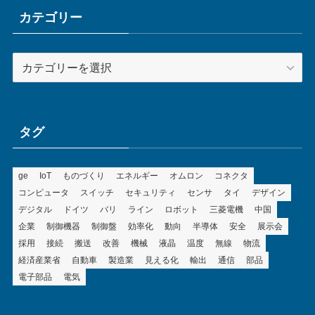
ブ
カテゴリー
カ
テ
ゴ
リ
ー
タグ
ge
IoT
ものづくり
エネルギー
オムロン
コネクタ
コンピュータ
スイッチ
セキュリティ
センサ
タイ
デザイン
デジタル
ドイツ
バリ
ライン
ロボット
三菱電機
中国
企業
制御機器
制御盤
効率化
動向
半導体
安全
展示会
採用
接続
搬送
改善
機械
液晶
温度
無線
物流
経済産業省
自動車
製造業
見える化
輸出
通信
部品
電子部品
電気