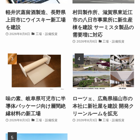
軽井沢蒸留酒製造、長野県
村田製作所、滋賀県東近江
上田市にウイスキー新工場
市の八日市事業所に新生産
を建設
棟を建設 サーミスタ製品の
需要増に対応
2026年8月8日
工場・設備投資
2026年8月8日
工場・設備投資
味の素、岐阜県可児市に半
ローツェ、広島県福山市の
導体パッケージ向け層間絶
本社に新社屋を建設 開発ク
縁材料の新工場
リーンルームを拡充
2026年8月3日
工場・設備投資
2026年8月3日
工場・設備投資