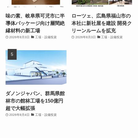
味の素、岐阜県可児市に半
ローツェ、広島県福山市の
導体パッケージ向け層間絶
本社に新社屋を建設 開発ク
縁材料の新工場
リーンルームを拡充
2026年8月3日
工場・設備投資
2026年8月3日
工場・設備投資
ダノンジャパン、群馬県館
林市の館林工場を150億円
超で大幅拡張
2026年8月4日
工場・設備投資