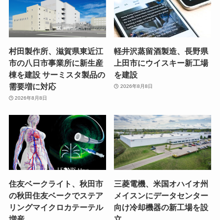
村田製作所、滋賀県東近江
軽井沢蒸留酒製造、長野県
市の八日市事業所に新生産
上田市にウイスキー新工場
棟を建設 サーミスタ製品の
を建設
需要増に対応
2026年8月8日
2026年8月8日
住友ベークライト、秋田市
三菱電機、米国オハイオ州
の秋田住友ベークでステア
メイスンにデータセンター
リングマイクロカテーテル
向け冷却機器の新工場を設
増産
立