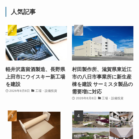
人気記事
軽井沢蒸留酒製造、長野県
村田製作所、滋賀県東近江
上田市にウイスキー新工場
市の八日市事業所に新生産
を建設
棟を建設 サーミスタ製品の
需要増に対応
2026年8月8日
工場・設備投資
2026年8月8日
工場・設備投資