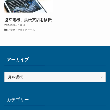
協立電機、浜松支店を移転
2026年8月10日
FA業界・企業トピックス
アーカイブ
ア
ー
カ
イ
ブ
カテゴリー