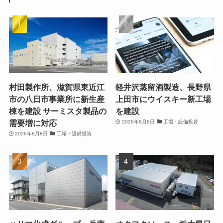
村田製作所、滋賀県東近江
軽井沢蒸留酒製造、長野県
市の八日市事業所に新生産
上田市にウイスキー新工場
棟を建設 サーミスタ製品の
を建設
需要増に対応
2026年8月8日
工場・設備投資
2026年8月8日
工場・設備投資