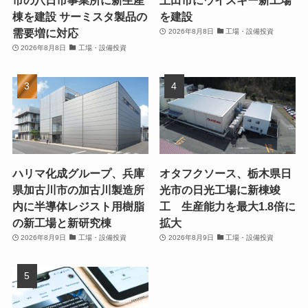
市の八日市事業所に新生産
上田市にウイスキー新工場
棟を建設 サーミスタ製品の
を建設
需要増に対応
2026年8月8日
工場・設備投資
2026年8月8日
工場・設備投資
ハリマ化成グループ、兵庫
オタフクソース、栃木県日
県加古川市の加古川製造所
光市の日光工場に新棟竣
内に半導体レジスト用樹脂
工 生産能力を最大1.8倍に
の新工場と新研究棟
拡大
2026年8月9日
工場・設備投資
2026年8月9日
工場・設備投資