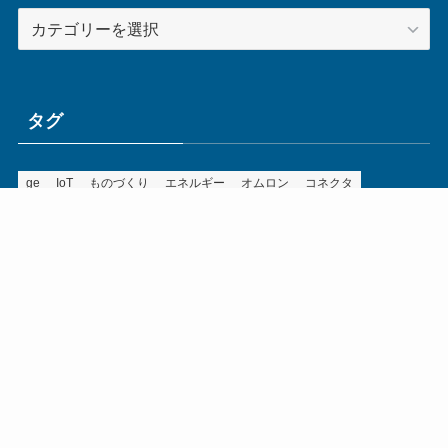
カ
テ
ゴ
リ
ー
タグ
ge
IoT
ものづくり
エネルギー
オムロン
コネクタ
コンピュータ
スイッチ
セキュリティ
センサ
タイ
デザイン
デジタル
ドイツ
バリ
ライン
ロボット
三菱電機
中国
企業
制御機器
制御盤
効率化
動向
半導体
安全
展示会
採用
接続
搬送
改善
機械
液晶
温度
無線
物流
経済産業省
自動車
製造業
見える化
輸出
通信
部品
電子部品
電気
オートメーション新聞利用規約
運営会社：ものづくり.jp株式会社
特定商取引に関する表記
お問い合わせ