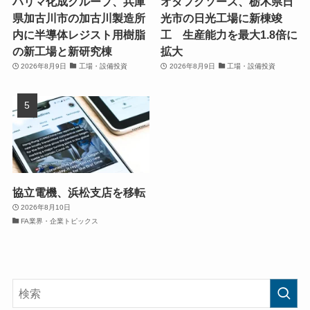
ハリマ化成グループ、兵庫
オタフクソース、栃木県日
県加古川市の加古川製造所
光市の日光工場に新棟竣
内に半導体レジスト用樹脂
工 生産能力を最大1.8倍に
の新工場と新研究棟
拡大
2026年8月9日
工場・設備投資
2026年8月9日
工場・設備投資
協立電機、浜松支店を移転
2026年8月10日
FA業界・企業トピックス