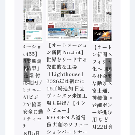
【オートメーショ
【オートメーショ
【オートメーショ
ン新聞 No.454】
ン新聞 No.455】
ン新聞 No.453】
世界をリードする
「経済構造実態調
フィジカルAI本格
先進的な工場
査二次集計結果」
化へ 国産AI開発
「Lighthouse」
2024年製造業 付
や社会実装に活発
2026年は新たに
加価値額86兆円 /
な動き Noetra、
16工場追加 日立
三菱電機とソニー
富士通、日立 / 兵
ヴァンタラ米国工
セミコン AIビジ
神装備 × HMS、
場も選出/ 【イン
ョンセンサで協業
老舗ポンプメーカ
タビュー】
/ IDEC、安全に動
ーが挑むデータ活
RYODEN 八道常
かすセーフティコ
用 など（2026年7
務 共創のソリュー
ントローラ
月22日発行）
ションパートナー
（2026年8月5日