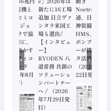
価値額86兆円
e」2026年は
動き
/ 三菱電機と
新たに16工場
Noetra、富士
ソニーセミコ
追加 日立ヴァ
通、日立 / 兵
ン AIビジョ
ンタラ米国工
神装備 ×
ンセンサで協
場も選出/
HMS、老舗
業 / IDEC、
【インタビュ
ポンプメーカ
安全に動かす
ー】
ーが挑むデー
セーフティコ
RYODEN 八
タ活用 など
ントローラ
道常務 共創の
（2026年7月
（2026年8月
ソリューショ
22日発行）
5日発行）
ンパートナー
へ / （2026
年7月29日発
行）