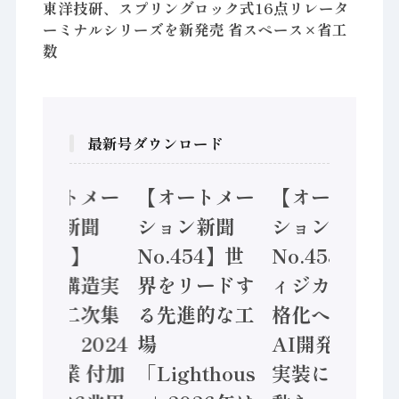
東洋技研、スプリングロック式16点リレータ
ーミナルシリーズを新発売 省スペース×省工
数
最新号ダウンロード
【オートメー
【オートメー
【オートメー
ション新聞
ション新聞
ション新聞
No.455】
No.454】世
No.453】フ
「経済構造実
界をリードす
ィジカルAI本
態調査二次集
る先進的な工
格化へ 国産
計結果」2024
場
AI開発や社会
年製造業 付加
「Lighthous
実装に活発な