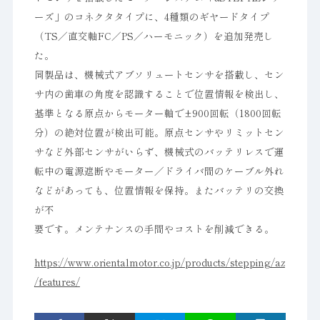
ーズ」のコネクタタイプに、4種類のギヤードタイプ
（TS／直交軸FC／PS／ハーモニック）を追加発売し
た。
同製品は、機械式アブソリュートセンサを搭載し、セン
サ内の歯車の角度を認識することで位置情報を検出し、
基準となる原点からモーター軸で±900回転（1800回転
分）の絶対位置が検出可能。原点センサやリミットセン
サなど外部センサがいらず、機械式のバッテリレスで運
転中の電源遮断やモーター／ドライバ間のケーブル外れ
などがあっても、位置情報を保持。またバッテリの交換
が不
要です。メンテナンスの手間やコストを削減できる。
https://www.orientalmotor.co.jp/products/stepping/az
/features/