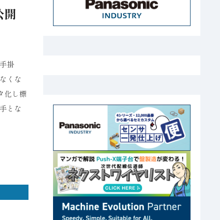
公開
手掛
なくな
タ化し標
手とな