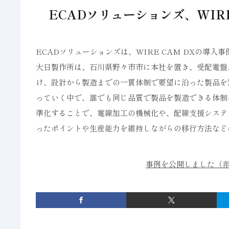
ECADソリューションズ、WIR
ECADソリューションズは、WIRE CAM DXの導
大日製作所は、石川県野々市市に本社を置き、受配電盤
け、設計から製造までの一貫体制で要望に沿った製品を
っていく中で、誰でも同じ品質で製品を製造できる体制を
準化することで、電線加工の機械化や、配線支援システ
ったポイントや生産能力を維持しながらの移行方法など
事例を公開しました（非