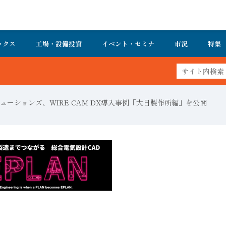
ックス
工場・設備投資
イベント・セミナ
市況
特集
FA・製造業界の最新動向がまとめて分かる！オー
リューションズ、WIRE CAM DX導入事例「大日製作所編」を公開