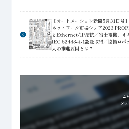
【オートメーション新聞5月31日号
ネットワーク市場シェア2023 PROF
とEthernet/IP拮抗／富士電機、
IEC 62443-4-1認証取得／協働ロ
入の推進要因とは？
こ
フォ