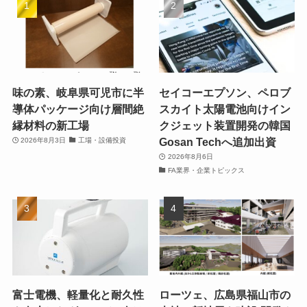
味の素、岐阜県可児市に半
セイコーエプソン、ペロブ
導体パッケージ向け層間絶
スカイト太陽電池向けイン
縁材料の新工場
クジェット装置開発の韓国
Gosan Techへ追加出資
2026年8月3日
工場・設備投資
2026年8月6日
FA業界・企業トピックス
富士電機、軽量化と耐久性
ローツェ、広島県福山市の