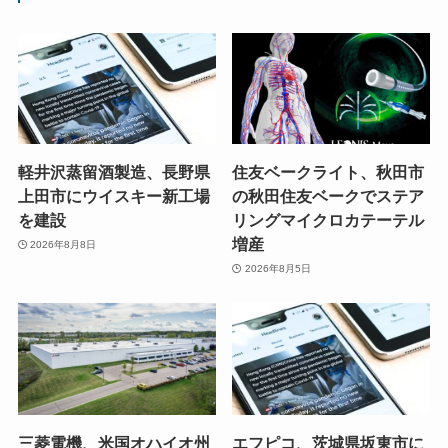
軽井沢蒸留酒製造、長野県
住友ベークライト、秋田市
上田市にウイスキー新工場
の秋田住友ベークでステア
を建設
リングマイクロカテーテル
増産
2026年8月8日
2026年8月5日
三菱電機、米国オハイオ州
エフピコ、茨城県坂東市に