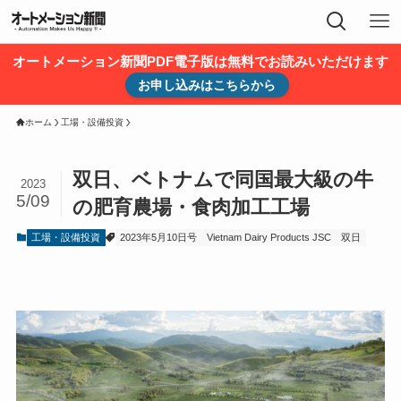
オートメーション新聞PDF電子版は無料でお読みいただけます
お申し込みはこちらから
ホーム
工場・設備投資
双日、ベトナムで同国最大級の牛
2023
5/09
の肥育農場・食肉加工工場
工場・設備投資
2023年5月10日号
Vietnam Dairy Products JSC
双日