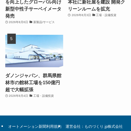
を向上したグローバル向け
本社に新社屋を建設 開発ク
新型中性子サーベイメータ
リーンルームを拡充
発売
2026年8月3日
工場・設備投資
2026年8月6日
新製品/サービス
ダノンジャパン、群馬県館
林市の館林工場を150億円
超で大幅拡張
2026年8月4日
工場・設備投資
オートメーション新聞利用規約
運営会社：ものづくり.jp株式会社