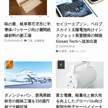
味の素、岐阜県可児市に半
セイコーエプソン、ペロブ
導体パッケージ向け層間絶
スカイト太陽電池向けイン
縁材料の新工場
クジェット装置開発の韓国
Gosan Techへ追加出資
2026年8月3日
工場・設備投資
2026年8月6日
FA業界・企業トピックス
ダノンジャパン、群馬県館
富士電機、軽量化と耐久性
林市の館林工場を150億円
を向上したグローバル向け
超で大幅拡張
新型中性子サーベイメータ