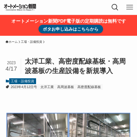
オートメーション新聞PDF電子版の定期購読は無料です
ボタお申し込みはこちらから
ホーム
工場・設備投資
太洋工業、高密度配線基板・高周
2023
4/17
波基板の生産設備を新規導入
工場・設備投資
2023年4月12日号
太洋工業
高周波基板
高密度配線基板