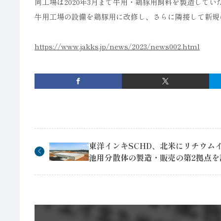
同工場は2020年3月まで牛用・鶏豚用飼料を製造して
牛用工場の設備を鶏豚用に改修し、さらに隣接して新規
https://www.jakks.jp/news/2023/news002.html
東洋インキSCHD、北米にリチウム
池用分散体の製造・販売の第2拠点を