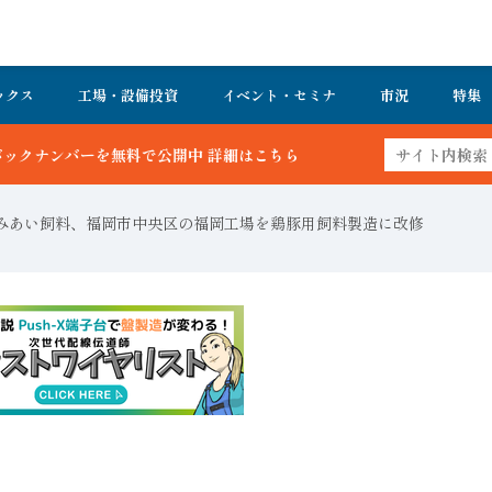
ックス
工場・設備投資
イベント・セミナ
市況
特集
みあい飼料、福岡市中央区の福岡工場を鶏豚用飼料製造に改修