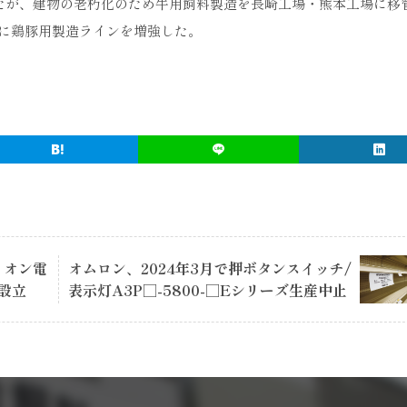
いたが、建物の老朽化のため牛用飼料製造を長崎工場・熊本工場に移
に鶏豚用製造ラインを増強した。
イオン電
オムロン、2024年3月で押ボタンスイッチ/
設立
表示灯A3P□-5800-□Eシリーズ生産中止