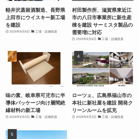
軽井沢蒸留酒製造、長野県
村田製作所、滋賀県東近江
上田市にウイスキー新工場
市の八日市事業所に新生産
を建設
棟を建設 サーミスタ製品の
需要増に対応
2026年8月8日
工場・設備投資
2026年8月8日
工場・設備投資
味の素、岐阜県可児市に半
ローツェ、広島県福山市の
導体パッケージ向け層間絶
本社に新社屋を建設 開発ク
縁材料の新工場
リーンルームを拡充
2026年8月3日
工場・設備投資
2026年8月3日
工場・設備投資