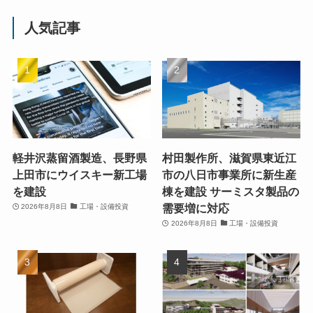
人気記事
軽井沢蒸留酒製造、長野県
村田製作所、滋賀県東近江
上田市にウイスキー新工場
市の八日市事業所に新生産
を建設
棟を建設 サーミスタ製品の
需要増に対応
2026年8月8日
工場・設備投資
2026年8月8日
工場・設備投資