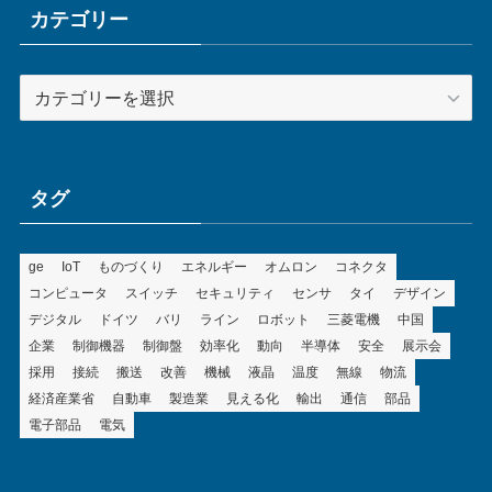
ブ
カテゴリー
カ
テ
ゴ
リ
ー
タグ
ge
IoT
ものづくり
エネルギー
オムロン
コネクタ
コンピュータ
スイッチ
セキュリティ
センサ
タイ
デザイン
デジタル
ドイツ
バリ
ライン
ロボット
三菱電機
中国
企業
制御機器
制御盤
効率化
動向
半導体
安全
展示会
採用
接続
搬送
改善
機械
液晶
温度
無線
物流
経済産業省
自動車
製造業
見える化
輸出
通信
部品
電子部品
電気