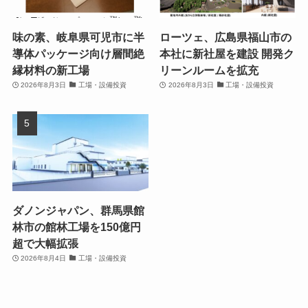
味の素、岐阜県可児市に半
ローツェ、広島県福山市の
導体パッケージ向け層間絶
本社に新社屋を建設 開発ク
縁材料の新工場
リーンルームを拡充
2026年8月3日
工場・設備投資
2026年8月3日
工場・設備投資
ダノンジャパン、群馬県館
林市の館林工場を150億円
超で大幅拡張
2026年8月4日
工場・設備投資