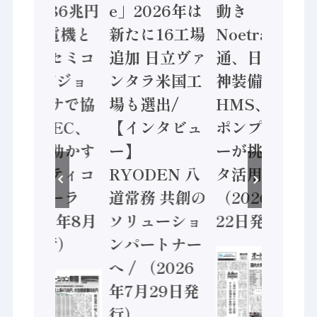
価値額86兆円
e」2026年は
動き
/ 三菱電機と
新たに16工場
Noetra、富士
ソニーセミコ
追加 日立ヴァ
通、日立 / 兵
ン AIビジョ
ンタラ米国工
神装備 ×
ンセンサで協
場も選出/
HMS、老舗
業 / IDEC、
【インタビュ
ポンプメーカ
安全に動かす
ー】
ーが挑むデー
セーフティコ
RYODEN 八
タ活用 など
ントローラ
道常務 共創の
（2026年7月
（2026年8月
ソリューショ
22日発行）
5日発行）
ンパートナー
へ / （2026
年7月29日発
行）