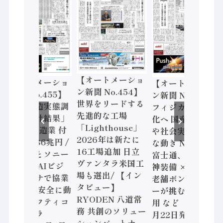
【オートメーショ
【オートメーショ
【オートメーショ
ン新聞 No.454】
ン新聞 No.455】
ン新聞 No.453】
世界をリードする
「経済構造実態調
フィジカルAI本格
先進的な工場
査二次集計結果」
化へ 国産AI開発
「Lighthouse」
2024年製造業 付
や社会実装に活発
2026年は新たに
加価値額86兆円 /
な動き Noetra、
16工場追加 日立
三菱電機とソニー
富士通、日立 / 兵
ヴァンタラ米国工
セミコン AIビジ
神装備 × HMS、
場も選出/ 【イン
ョンセンサで協業
老舗ポンプメーカ
タビュー】
/ IDEC、安全に動
ーが挑むデータ活
RYODEN 八道常
かすセーフティコ
用 など（2026年7
務 共創のソリュー
ントローラ
月22日発行）
ションパートナー