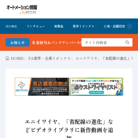
HOME
インタビュー
新製品
業界トピックス
工場・設備投資
イ
ーション新聞 最新号＆バックナンバーを無料で公開中 詳細はこちら
お知らせ
HOME
FA業界・企業トピックス
エニイワイヤ、「省配線の進化」な
エニイワイヤ、「省配線の進化」な
どビデオライブラリに新作動画を追