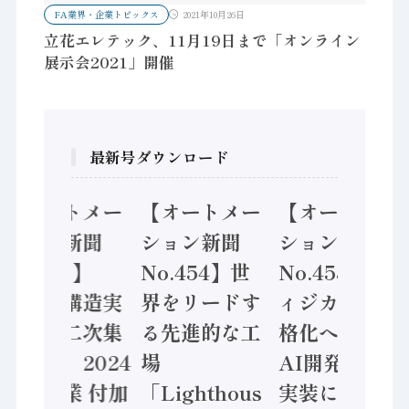
FA業界・企業トピックス
2021年10月26日
立花エレテック、11月19日まで「オンライン
展示会2021」開催
最新号ダウンロード
【オートメー
【オートメー
【オートメー
ション新聞
ション新聞
ション新聞
No.455】
No.454】世
No.453】フ
「経済構造実
界をリードす
ィジカルAI本
態調査二次集
る先進的な工
格化へ 国産
計結果」2024
場
AI開発や社会
年製造業 付加
「Lighthous
実装に活発な