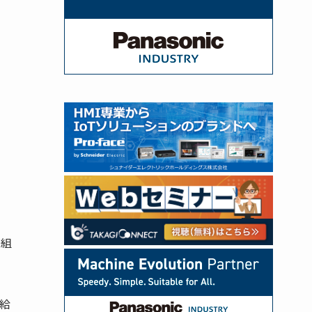
ス組
供給