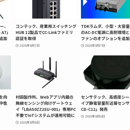
リー、
コンテック、産業用スイッチング
TDKラムダ、小型・大容量
 A7」
HUB 12製品でCC-Linkファミリ
のAC-DC電源に高耐環境
追加
認証を取得
ファンのオプションを追加
2026年8月7日
2026年8月7日
を向
村田製作所、Webアプリ内蔵の
センサテック、高感度シー
中性
無線センシング向けゲートウェ
イプ静電容量形近接センサ
イ「LBAS0ZZ2SU-001」専用PC
CD-C12」発売
不要でIoTシステムが運用可能に
2026年8月6日
2026年8月6日