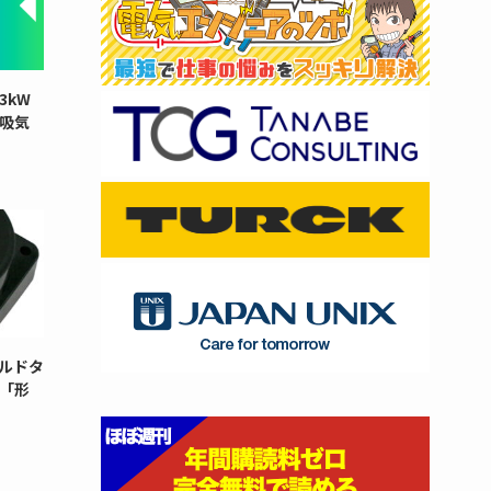
3kW
と吸気
ルドタ
「形