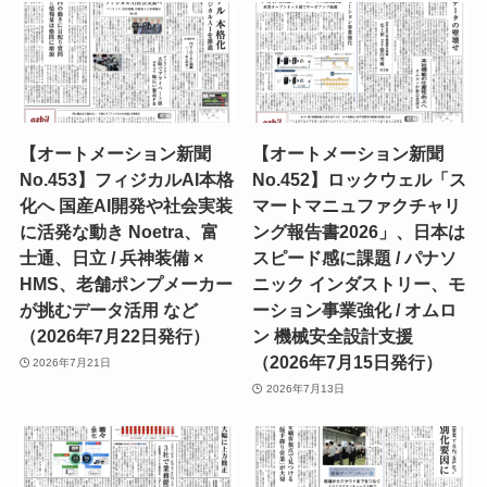
【オートメーション新聞
【オートメーション新聞
No.453】フィジカルAI本格
No.452】ロックウェル「ス
化へ 国産AI開発や社会実装
マートマニュファクチャリ
に活発な動き Noetra、富
ング報告書2026」、日本は
士通、日立 / 兵神装備 ×
スピード感に課題 / パナソ
HMS、老舗ポンプメーカー
ニック インダストリー、モ
が挑むデータ活用 など
ーション事業強化 / オムロ
（2026年7月22日発行）
ン 機械安全設計支援
（2026年7月15日発行）
2026年7月21日
2026年7月13日