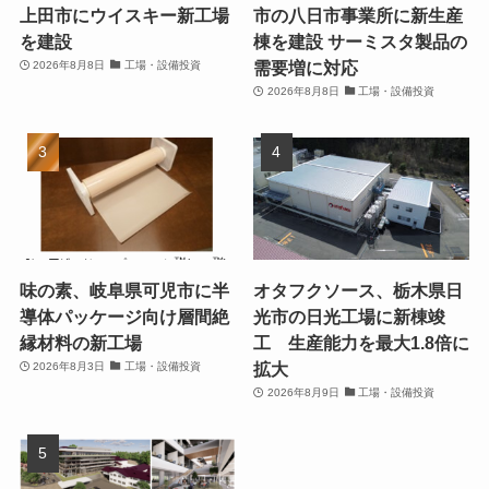
上田市にウイスキー新工場
市の八日市事業所に新生産
を建設
棟を建設 サーミスタ製品の
需要増に対応
2026年8月8日
工場・設備投資
2026年8月8日
工場・設備投資
味の素、岐阜県可児市に半
オタフクソース、栃木県日
導体パッケージ向け層間絶
光市の日光工場に新棟竣
縁材料の新工場
工 生産能力を最大1.8倍に
拡大
2026年8月3日
工場・設備投資
2026年8月9日
工場・設備投資