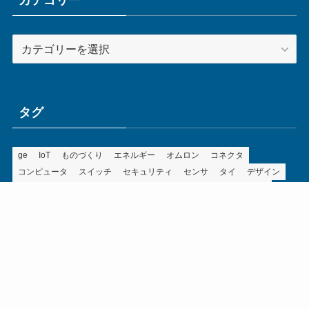
カテゴリー
カ
テ
ゴ
リ
ー
タグ
ge
IoT
ものづくり
エネルギー
オムロン
コネクタ
コンピュータ
スイッチ
セキュリティ
センサ
タイ
デザイン
デジタル
ドイツ
バリ
ライン
ロボット
三菱電機
中国
企業
制御機器
制御盤
効率化
動向
半導体
安全
展示会
採用
接続
搬送
改善
機械
液晶
温度
無線
物流
経済産業省
自動車
製造業
見える化
輸出
通信
部品
電子部品
電気