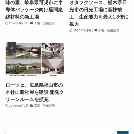
味の素、岐阜県可児市に半
オタフクソース、栃木県日
導体パッケージ向け層間絶
光市の日光工場に新棟竣
縁材料の新工場
工 生産能力を最大1.8倍に
拡大
2026年8月3日
工場・設備投資
2026年8月9日
工場・設備投資
ローツェ、広島県福山市の
本社に新社屋を建設 開発ク
リーンルームを拡充
2026年8月3日
工場・設備投資