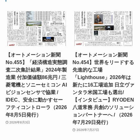
【オートメーション新聞
【オートメーション新聞
No.455】「経済構造実態調
No.454】世界をリードする
査二次集計結果」2024年製
先進的な工場
造業 付加価値額86兆円 / 三
「Lighthouse」2026年は
菱電機とソニーセミコン AI
新たに16工場追加 日立ヴァ
ビジョンセンサで協業 /
ンタラ米国工場も選出/
IDEC、安全に動かすセー
【インタビュー】RYODEN
フティコントローラ（2026
八道常務 共創のソリューシ
年8月5日発行）
ョンパートナーへ / （2026
年7月29日発行）
2026年8月3日
2026年7月27日