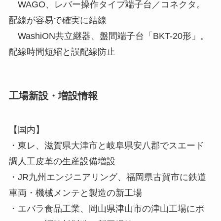
WAGO、レバー操作タイプ端子台／コネクタ。
配線が容易で確実に結線
WashiON共立継器、盤間端子台「BKT-20形」。
配線時間短縮と誤配線防止
工場新設・増設情報
【国内】
・東レ、滋賀県大津市と岐阜県安八郡でスエード
調人工皮革の生産設備増設
・JR九州エンジニアリング、福岡県古賀市に鉄道
車両・機械メンテと製造の新工場
・エバラ食品工業、岡山県津山市の津山工場にポ