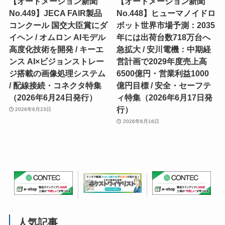
【オートメーション新聞
【オートメーション新聞
No.449】JECA FAIR製品
No.448】ヒューマノイドロ
コンクール 国交大臣賞にダ
ボット世界市場予測：2035
イヘン / オムロン AIモデル
年には出荷台数718万台へ
高度化技術を開発 / キーエ
急拡大 / 安川電機：中期経
ンス AI×ビジョンストレー
営計画で2029年度売上高
ジ搭載の画像処理システム
6500億円・営業利益1000
/ 配線接続・コネクタ特集
億円目標 / 安全・セーフテ
（2026年6月24日発行）
ィ特集（2026年6月17日発
行）
2026年6月23日
2026年6月16日
人気記事