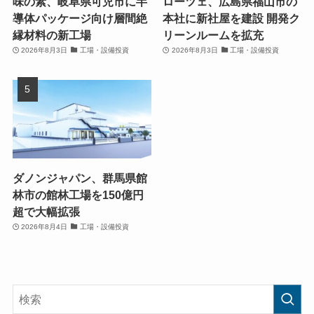
味の素、岐阜県可児市に半
ローツェ、広島県福山市の
導体パッケージ向け層間絶
本社に新社屋を建設 開発ク
縁材料の新工場
リーンルームを拡充
2026年8月3日
工場・設備投資
2026年8月3日
工場・設備投資
ダノンジャパン、群馬県館
林市の館林工場を150億円
超で大幅拡張
2026年8月4日
工場・設備投資