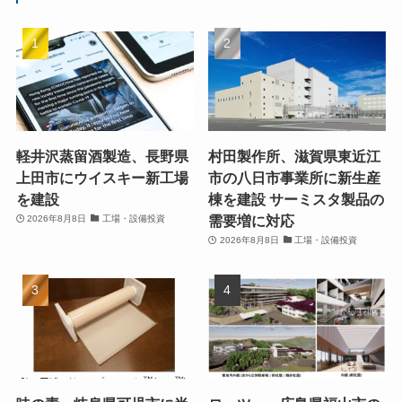
軽井沢蒸留酒製造、長野県
村田製作所、滋賀県東近江
上田市にウイスキー新工場
市の八日市事業所に新生産
を建設
棟を建設 サーミスタ製品の
需要増に対応
2026年8月8日
工場・設備投資
2026年8月8日
工場・設備投資