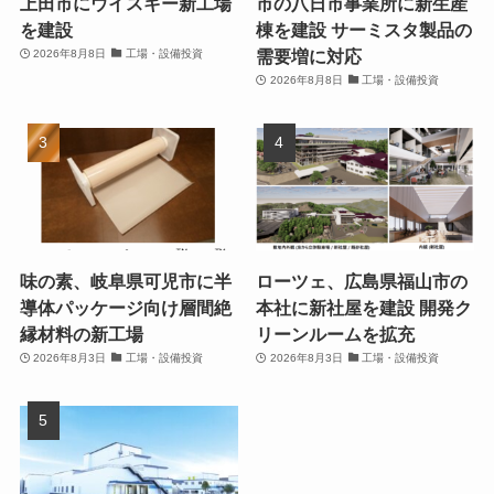
上田市にウイスキー新工場
市の八日市事業所に新生産
を建設
棟を建設 サーミスタ製品の
需要増に対応
2026年8月8日
工場・設備投資
2026年8月8日
工場・設備投資
味の素、岐阜県可児市に半
ローツェ、広島県福山市の
導体パッケージ向け層間絶
本社に新社屋を建設 開発ク
縁材料の新工場
リーンルームを拡充
2026年8月3日
工場・設備投資
2026年8月3日
工場・設備投資