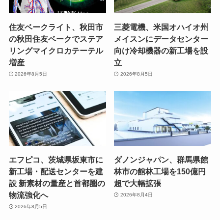
住友ベークライト、秋田市
三菱電機、米国オハイオ州
の秋田住友ベークでステア
メイスンにデータセンター
リングマイクロカテーテル
向け冷却機器の新工場を設
増産
立
2026年8月5日
2026年8月5日
エフピコ、茨城県坂東市に
ダノンジャパン、群馬県館
新工場・配送センターを建
林市の館林工場を150億円
設 新素材の量産と首都圏の
超で大幅拡張
物流強化へ
2026年8月4日
2026年8月5日