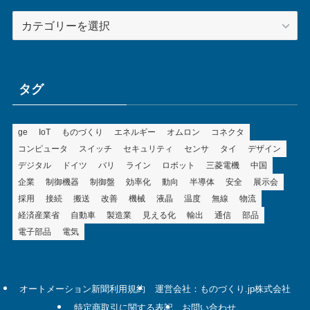
カ
テ
ゴ
リ
ー
タグ
ge
IoT
ものづくり
エネルギー
オムロン
コネクタ
コンピュータ
スイッチ
セキュリティ
センサ
タイ
デザイン
デジタル
ドイツ
バリ
ライン
ロボット
三菱電機
中国
企業
制御機器
制御盤
効率化
動向
半導体
安全
展示会
採用
接続
搬送
改善
機械
液晶
温度
無線
物流
経済産業省
自動車
製造業
見える化
輸出
通信
部品
電子部品
電気
オートメーション新聞利用規約
運営会社：ものづくり.jp株式会社
特定商取引に関する表記
お問い合わせ