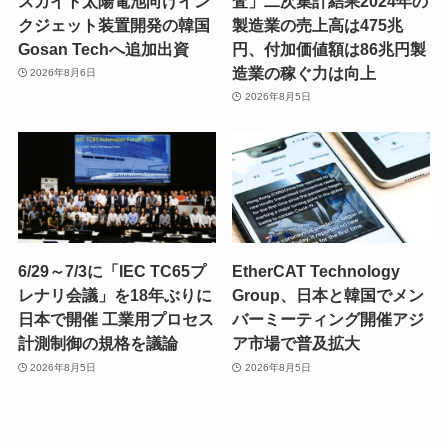
スカイト太陽電池向けイン
査」二次集計結果2024年の
クジェット装置開発の韓国
製造業の売上高は475兆
Gosan Techへ追加出資
円、付加価値額は86兆円製
造業の稼ぐ力は向上
2026年8月6日
2026年8月5日
6/29～7/3に「IEC TC65プ
EtherCAT Technology
レナリ会議」を18年ぶりに
Group、日本と韓国でメン
日本で開催 工業用プロセス
バーミーティング開催アジ
計測制御の規格を議論
ア市場で普及拡大
2026年8月5日
2026年8月5日