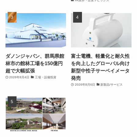
FA業界・企業トピックス
ダノンジャパン、群馬県館
富士電機、軽量化と耐久性
林市の館林工場を150億円
を向上したグローバル向け
超で大幅拡張
新型中性子サーベイメータ
発売
2026年8月4日
工場・設備投資
2026年8月6日
新製品/サービス