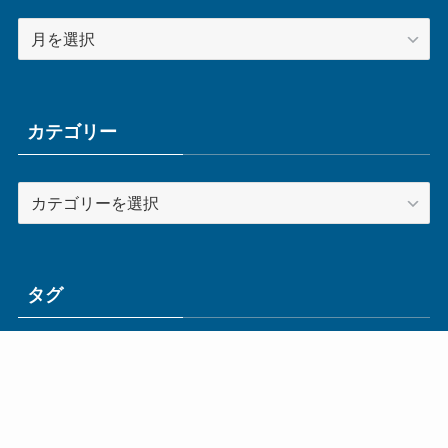
ア
ー
カ
イ
ブ
カテゴリー
カ
テ
ゴ
リ
ー
タグ
ge
IoT
ものづくり
エネルギー
オムロン
コネクタ
コンピュータ
スイッチ
セキュリティ
センサ
タイ
デザイン
デジタル
ドイツ
バリ
ライン
ロボット
三菱電機
中国
企業
制御機器
制御盤
効率化
動向
半導体
安全
展示会