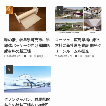
味の素、岐阜県可児市に半
ローツェ、広島県福山市の
導体パッケージ向け層間絶
本社に新社屋を建設 開発ク
縁材料の新工場
リーンルームを拡充
2026年8月3日
工場・設備投資
2026年8月3日
工場・設備投資
ダノンジャパン、群馬県館
林市の館林工場を150億円