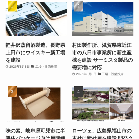
軽井沢蒸留酒製造、長野県
村田製作所、滋賀県東近江
上田市にウイスキー新工場
市の八日市事業所に新生産
を建設
棟を建設 サーミスタ製品の
需要増に対応
2026年8月8日
工場・設備投資
2026年8月8日
工場・設備投資
味の素、岐阜県可児市に半
ローツェ、広島県福山市の
導体パッケージ向け層間絶
本社に新社屋を建設 開発ク