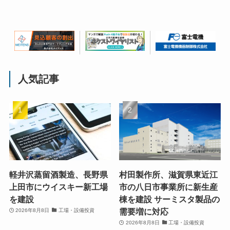
人気記事
軽井沢蒸留酒製造、長野県
村田製作所、滋賀県東近江
上田市にウイスキー新工場
市の八日市事業所に新生産
を建設
棟を建設 サーミスタ製品の
需要増に対応
2026年8月8日
工場・設備投資
2026年8月8日
工場・設備投資