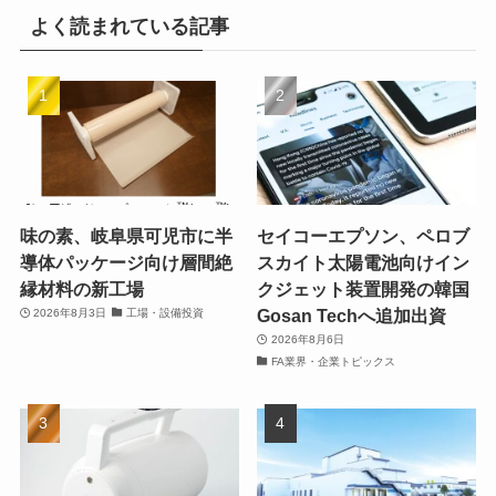
よく読まれている記事
味の素、岐阜県可児市に半
セイコーエプソン、ペロブ
導体パッケージ向け層間絶
スカイト太陽電池向けイン
縁材料の新工場
クジェット装置開発の韓国
Gosan Techへ追加出資
2026年8月3日
工場・設備投資
2026年8月6日
FA業界・企業トピックス