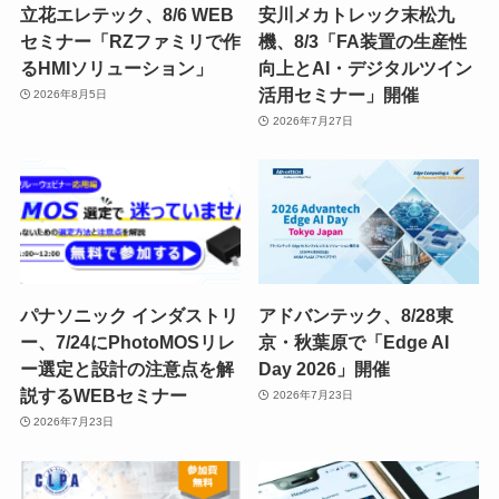
立花エレテック、8/6 WEB
安川メカトレック末松九
セミナー「RZファミリで作
機、8/3「FA装置の生産性
るHMIソリューション」
向上とAI・デジタルツイン
活用セミナー」開催
2026年8月5日
2026年7月27日
パナソニック インダストリ
アドバンテック、8/28東
ー、7/24にPhotoMOSリレ
京・秋葉原で「Edge AI
ー選定と設計の注意点を解
Day 2026」開催
説するWEBセミナー
2026年7月23日
2026年7月23日