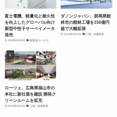
富士電機、軽量化と耐久性
ダノンジャパン、群馬県館
を向上したグローバル向け
林市の館林工場を150億円
新型中性子サーベイメータ
超で大幅拡張
発売
2026年8月4日
工場・設備投資
2026年8月6日
新製品/サービス
ローツェ、広島県福山市の
本社に新社屋を建設 開発ク
リーンルームを拡充
2026年8月3日
工場・設備投資