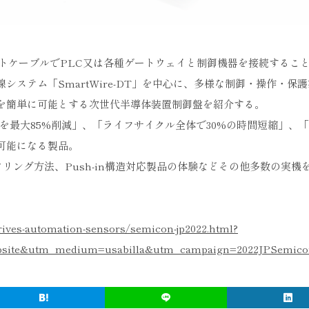
トケーブルでPLC又は各種ゲートウェイと制御機器を接続するこ
システム「SmartWire-DT」を中心に、多様な制御・操作・保
を簡単に可能とする次世代半導体装置制御盤を紹介する。
ストを最大85%削減」、「ライフサイクル全体で30%の時間短縮」、
可能になる製品。
モニタリング方法、Push-in構造対応製品の体験などその他多数の実機
drives-automation-sensors/semicon-jp2022.html?
website&utm_medium=usabilla&utm_campaign=2022JPSemic