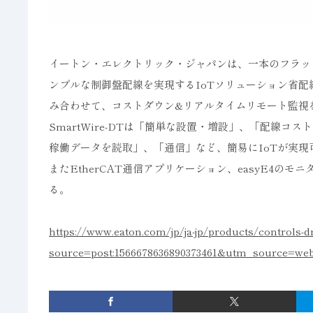
イートン・エレクトリック・ジャパンは、一本のフラッ
ンプルな制御盤配線を実現するIoTソリューション省配線
み合わせて、コストダウン&リアルタイムリモート監視
SmartWire-DTは「簡単な設置・増設」、「配線コ
稼働データを読取」、「通信」など、簡易にIoTが実現
またEtherCAT通信アプリケーション、easyE4の
る。
https://www.eaton.com/jp/ja-jp/products/controls-
source=post:1566678636890373461&utm_source=