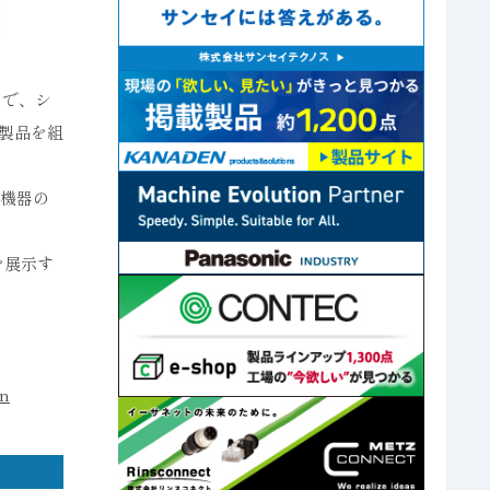
とで、シ
護製品を組
「機器の
を展示す
on